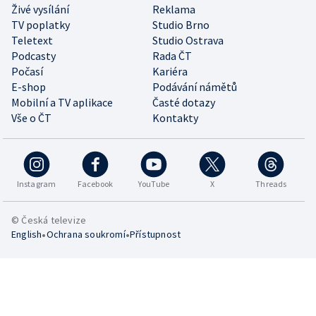
Živé vysílání
Reklama
TV poplatky
Studio Brno
Teletext
Studio Ostrava
Podcasty
Rada ČT
Počasí
Kariéra
E-shop
Podávání námětů
Mobilní a TV aplikace
Časté dotazy
Vše o ČT
Kontakty
Instagram
Facebook
YouTube
X
Threads
© Česká televize
•
•
English
Ochrana soukromí
Přístupnost