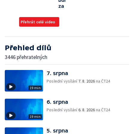
bur
za
Přehrát celé video
Přehled dílů
3446 přehratelných
7. srpna
Poslední vysílání
7. 8. 2026
na ČT24
19 min
6. srpna
Poslední vysílání
6. 8. 2026
na ČT24
19 min
5. srpna