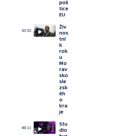
poli
tice
EU
Živ
43:02
nos
tní
k
rok
u
Mo
rav
sko
sle
zsk
éh
o
kra
je
Stu
46:11
dio