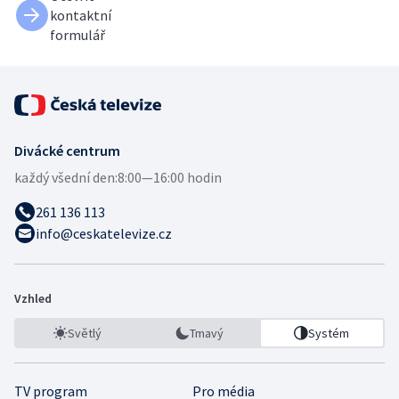
kontaktní
formulář
Divácké centrum
každý všední den:
8:00—16:00 hodin
261 136 113
info@ceskatelevize.cz
Vzhled
Světlý
Tmavý
Systém
TV program
Pro média