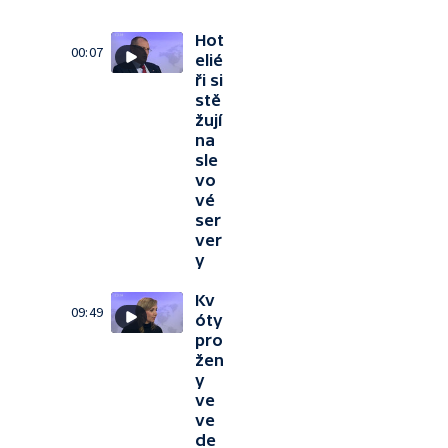
Hot
00:07
elié
ři si
stě
žují
na
sle
vo
vé
ser
ver
y
Kv
09:49
óty
pro
žen
y
ve
ve
de