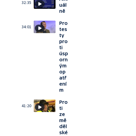
32:35
uál
ně
Pro
34:01
tes
ty
pro
ti
úsp
orn
ým
op
atř
ení
m
Pro
41:20
ti
ze
mě
děl
ské