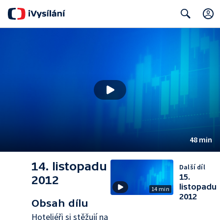
Search
48 min
14. listopadu
Další díl
15.
2012
listopadu
14 min
2012
Obsah dílu
Hoteliéři si stěžují na