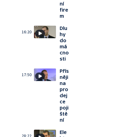
ní
fire
m
Dlu
16:20
hy
do
má
cno
sti
Přís
17:50
něji
na
pro
dej
ce
poji
ště
ní
Ele
28:22