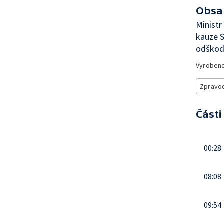
Obsa
Ministr
kauze S
odškod
Vyroben
Zpravod
Části
00:28
08:08
09:54