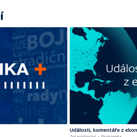
í
Události, komentáře z eko
Zpravodajství
Ekonomika