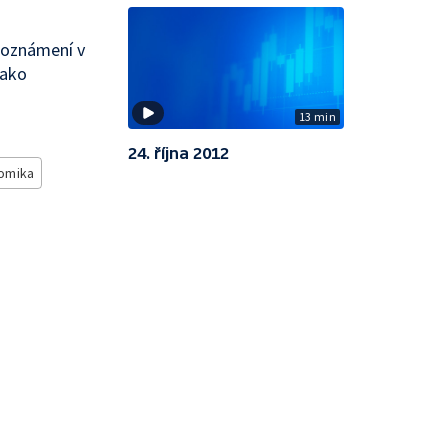
í oznámení v
jako
13 min
24. října 2012
omika