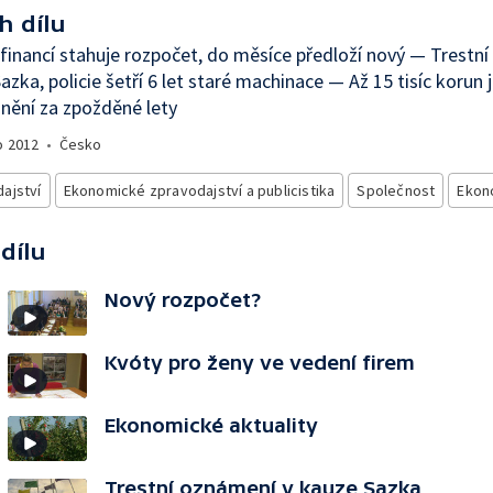
h dílu
 financí stahuje rozpočet, do měsíce předloží nový — Trestn
azka, policie šetří 6 let staré machinace — Až 15 tisíc korun 
nění za zpožděné lety
o
2012
•
Česko
ajství
Ekonomické zpravodajství a publicistika
Společnost
Ekon
 dílu
Nový rozpočet?
Kvóty pro ženy ve vedení firem
Ekonomické aktuality
Trestní oznámení v kauze Sazka