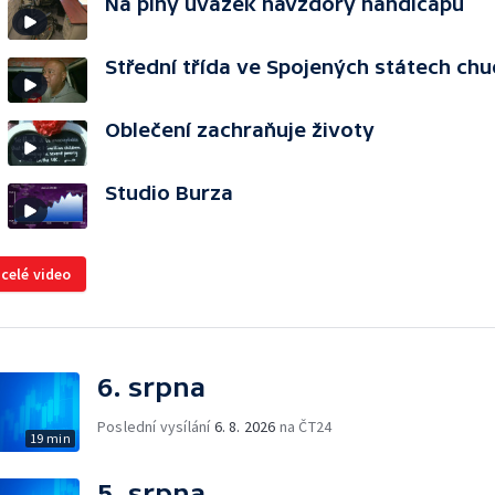
Na plný úvazek navzdory handicapu
Střední třída ve Spojených státech ch
Oblečení zachraňuje životy
Studio Burza
 celé video
6. srpna
Poslední vysílání
6. 8. 2026
na ČT24
19 min
5. srpna