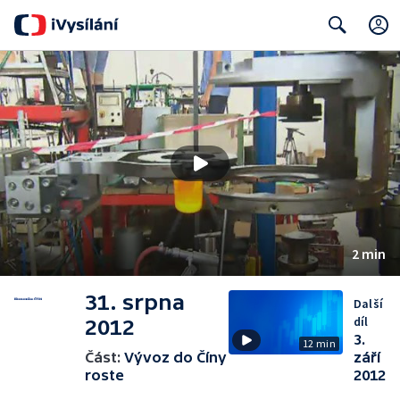
Search
2 min
31. srpna
Další
díl
2012
3.
12 min
Část:
Vývoz do Číny
září
roste
2012