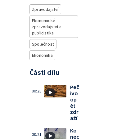
Zpravodajství
Ekonomické
zpravodajství a
publicistika
Společnost
Ekonomika
Části dílu
Peč
00:28
ivo
op
ět
zdr
aží
Ko
08:21
nec