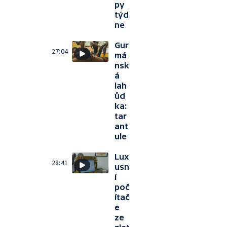
py
týd
ne
Gur
27:04
má
nsk
á
lah
ůd
ka:
tar
ant
ule
Lux
28:41
usn
í
poč
ítač
e
ze