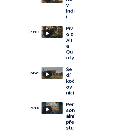
v
Indi
i
Piv
23:02
o z
Alt
a
Qu
oty
Še
24:49
dí
koč
ov
níci
Per
26:08
son
ální
pře
stu