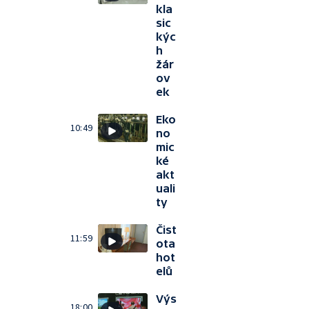
kla
sic
kýc
h
žár
ov
ek
Eko
10:49
no
mic
ké
akt
uali
ty
Čist
11:59
ota
hot
elů
Výs
18:00