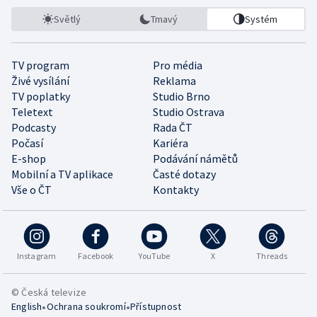
Světlý
Tmavý
Systém
TV program
Pro média
Živé vysílání
Reklama
TV poplatky
Studio Brno
Teletext
Studio Ostrava
Podcasty
Rada ČT
Počasí
Kariéra
E-shop
Podávání námětů
Mobilní a TV aplikace
Časté dotazy
Vše o ČT
Kontakty
Instagram
Facebook
YouTube
X
Threads
© Česká televize
•
•
English
Ochrana soukromí
Přístupnost