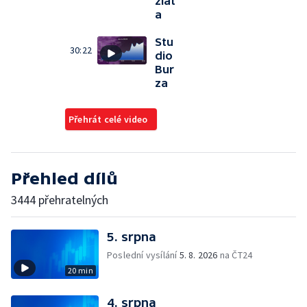
zlat
a
Stu
30:22
dio
Bur
za
Přehrát celé video
Přehled dílů
3444 přehratelných
5. srpna
Poslední vysílání
5. 8. 2026
na ČT24
20 min
4. srpna