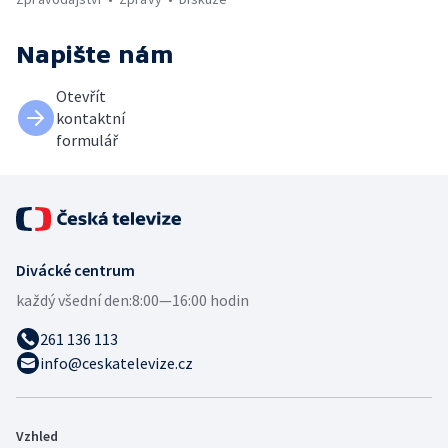
Napište nám
Otevřít
kontaktní
formulář
Divácké centrum
každý všední den:
8:00—16:00 hodin
261 136 113
info@ceskatelevize.cz
Vzhled