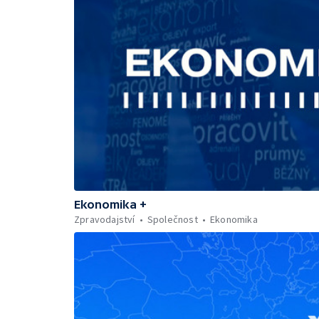
Ekonomika +
Zpravodajství
Společnost
Ekonomika