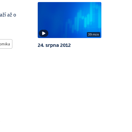
aží až o
39 min
omika
24. srpna 2012