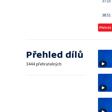
37:15
38:51
Přehrát
Přehled dílů
3444 přehratelných