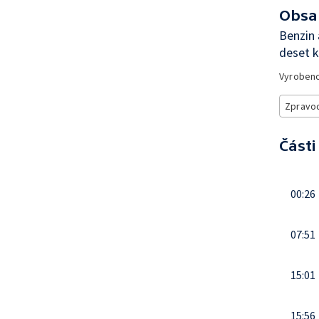
Obsa
Benzin 
deset k
Vyroben
Zpravod
Části
00:26
07:51
15:01
15:56