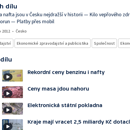
h dílu
a nafta jsou v Česku nejdražší v historii — Kilo vepřového zdr
orun — Platby přes mobil
o
2012
•
Česko
ajství
Ekonomické zpravodajství a publicistika
Společnost
Ekon
 dílu
Rekordní ceny benzinu i nafty
Ceny masa jdou nahoru
Elektronická státní pokladna
Kraje mají vracet 2,5 miliardy Kč dotací