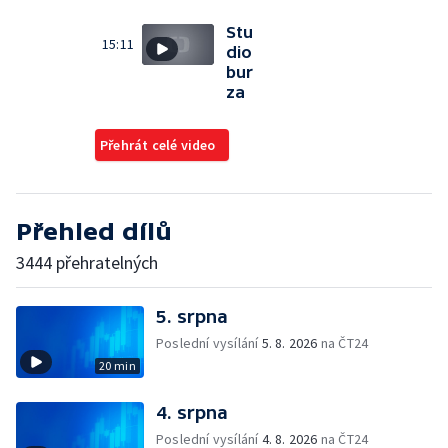
Stu
15:11
dio
bur
za
Přehrát celé video
Přehled dílů
3444 přehratelných
5. srpna
Poslední vysílání
5. 8. 2026
na ČT24
20 min
4. srpna
Poslední vysílání
4. 8. 2026
na ČT24