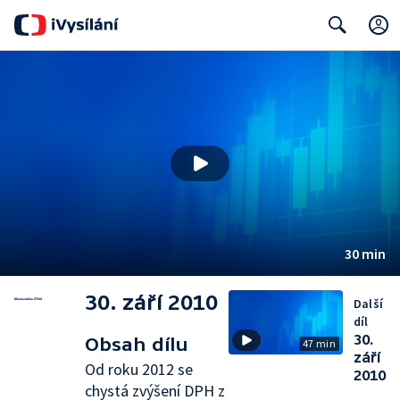
Search
30 min
30. září 2010
Další
díl
30.
Obsah dílu
47 min
září
Od roku 2012 se
2010
chystá zvýšení DPH z