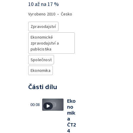
10 až na 17 %
Vyrobeno
2010
•
Česko
Zpravodajství
Ekonomické
zpravodajství a
publicistika
Společnost
Ekonomika
Části dílu
Eko
00:08
no
mik
a
ČT2
4