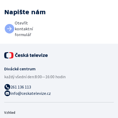
Napište nám
Otevřít
kontaktní
formulář
Divácké centrum
každý všední den:
8:00—16:00 hodin
261 136 113
info@ceskatelevize.cz
Vzhled