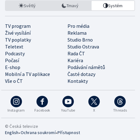
Světlý
Tmavý
Systém
TV program
Pro média
Živé vysílání
Reklama
TV poplatky
Studio Brno
Teletext
Studio Ostrava
Podcasty
Rada ČT
Počasí
Kariéra
E-shop
Podávání námětů
Mobilní a TV aplikace
Časté dotazy
Vše o ČT
Kontakty
Instagram
Facebook
YouTube
X
Threads
© Česká televize
•
•
English
Ochrana soukromí
Přístupnost