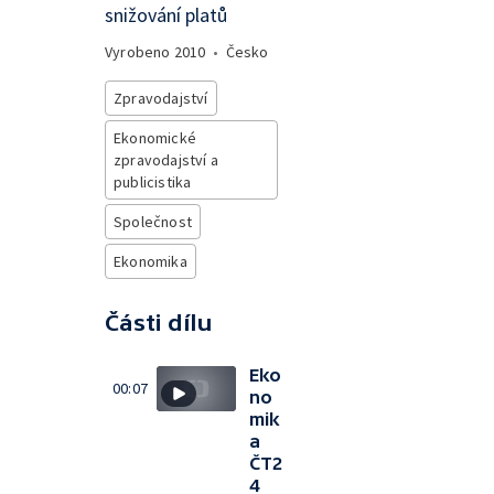
snižování platů
Vyrobeno
2010
•
Česko
Zpravodajství
Ekonomické
zpravodajství a
publicistika
Společnost
Ekonomika
Části dílu
Eko
00:07
no
mik
a
ČT2
4