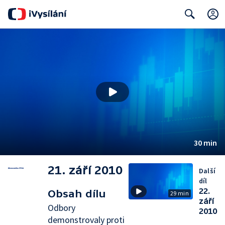
Search
30 min
21. září 2010
Další
díl
22.
Obsah dílu
29 min
září
Odbory
2010
demonstrovaly proti