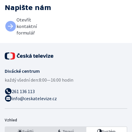
Napište nám
Otevřít
kontaktní
formulář
Divácké centrum
každý všední den:
8:00—16:00 hodin
261 136 113
info@ceskatelevize.cz
Vzhled
Světlý
Tmavý
Systém