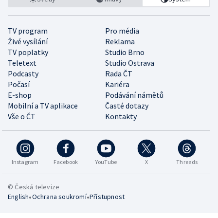
TV program
Pro média
Živé vysílání
Reklama
TV poplatky
Studio Brno
Teletext
Studio Ostrava
Podcasty
Rada ČT
Počasí
Kariéra
E-shop
Podávání námětů
Mobilní a TV aplikace
Časté dotazy
Vše o ČT
Kontakty
Instagram
Facebook
YouTube
X
Threads
© Česká televize
•
•
English
Ochrana soukromí
Přístupnost