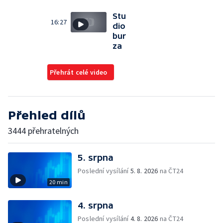
Stu
16:27
dio
bur
za
Přehrát celé video
Přehled dílů
3444 přehratelných
5. srpna
Poslední vysílání
5. 8. 2026
na ČT24
20 min
4. srpna
Poslední vysílání
4. 8. 2026
na ČT24