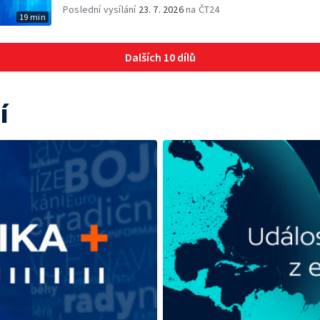
Poslední vysílání
23. 7. 2026
na ČT24
19 min
Dalších 10 dílů
í