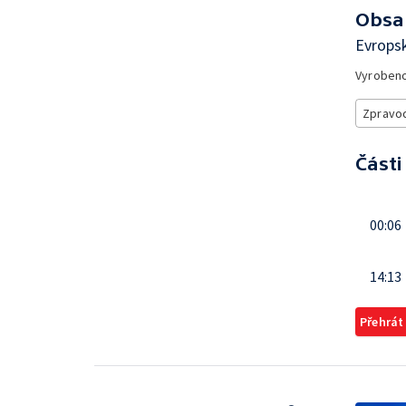
Obsa
Evrops
Vyroben
Zpravod
Části
00:06
14:13
Přehrát