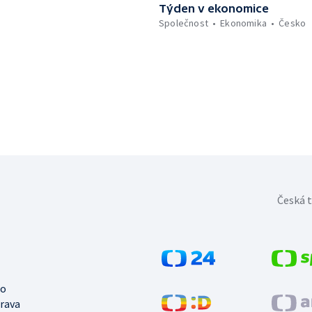
Týden v ekonomice
Společnost
Ekonomika
Česko
Česká t
no
trava