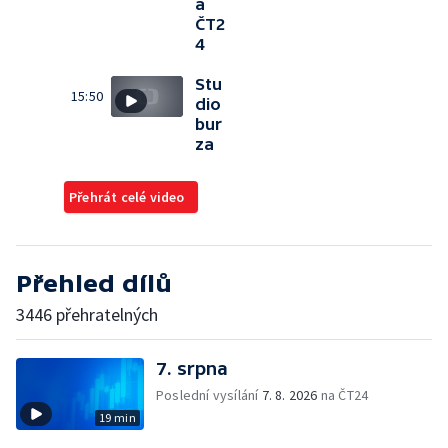
a
ČT2
4
Stu
15:50
dio
bur
za
Přehrát celé video
Přehled dílů
3446 přehratelných
7. srpna
Poslední vysílání
7. 8. 2026
na ČT24
19 min