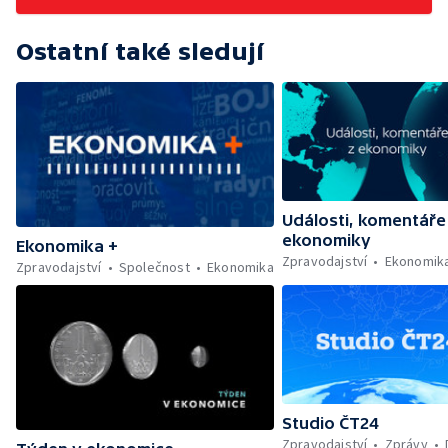
Ostatní také sledují
Události, komentáře
ekonomiky
Ekonomika +
Zpravodajství
Ekonomik
Zpravodajství
Společnost
Ekonomika
Studio ČT24
Zpravodajství
Zprávy