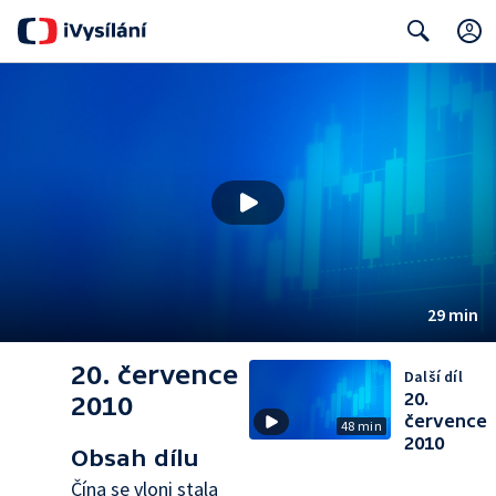
Search
29 min
20. července
Další díl
20.
2010
července
48 min
2010
Obsah dílu
Čína se vloni stala