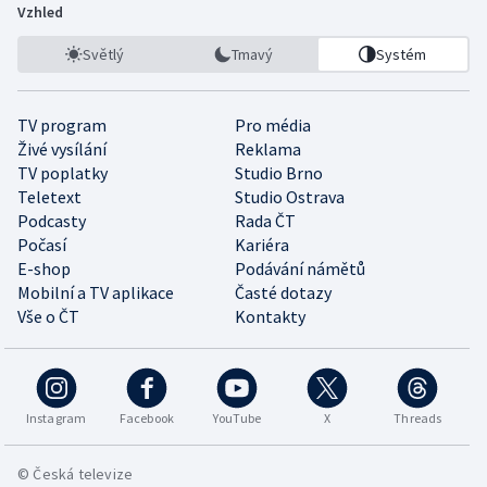
Vzhled
Světlý
Tmavý
Systém
TV program
Pro média
Živé vysílání
Reklama
TV poplatky
Studio Brno
Teletext
Studio Ostrava
Podcasty
Rada ČT
Počasí
Kariéra
E-shop
Podávání námětů
Mobilní a TV aplikace
Časté dotazy
Vše o ČT
Kontakty
Instagram
Facebook
YouTube
X
Threads
© Česká televize