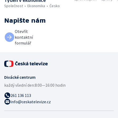
Týden v ekonomice
Společnost
Ekonomika
Česko
Napište nám
Otevřít
kontaktní
formulář
Divácké centrum
každý všední den:
8:00—16:00 hodin
261 136 113
info@ceskatelevize.cz