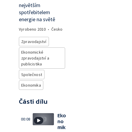
největším
spotřebitelem
energie na světě
Vyrobeno
2010
•
Česko
Zpravodajství
Ekonomické
zpravodajství a
publicistika
Společnost
Ekonomika
Části dílu
Eko
00:08
no
mik