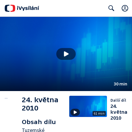
Search
30 min
24. května
Další díl
24.
2010
května
61 min
2010
Obsah dílu
Tuzemské