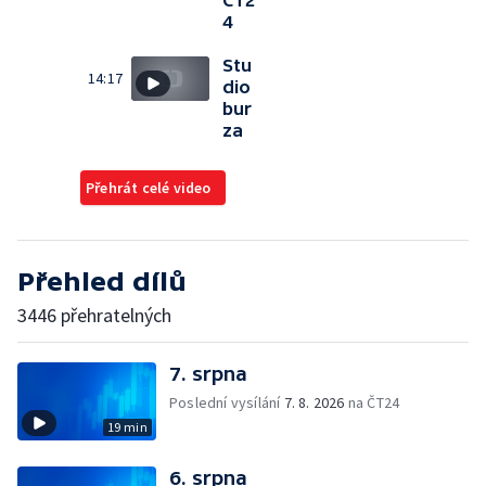
ČT2
4
Stu
14:17
dio
bur
za
Přehrát celé video
Přehled dílů
3446 přehratelných
7. srpna
Poslední vysílání
7. 8. 2026
na ČT24
19 min
6. srpna