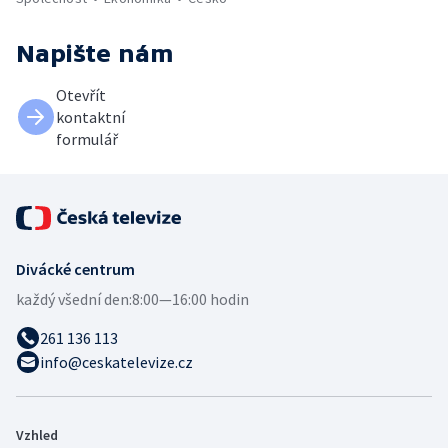
Napište nám
Otevřít
kontaktní
formulář
Divácké centrum
každý všední den:
8:00—16:00 hodin
261 136 113
info@ceskatelevize.cz
Vzhled