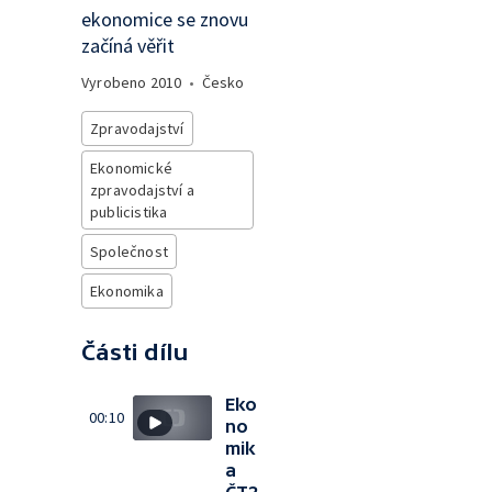
ekonomice se znovu
začíná věřit
Vyrobeno
2010
•
Česko
Zpravodajství
Ekonomické
zpravodajství a
publicistika
Společnost
Ekonomika
Části dílu
Eko
00:10
no
mik
a