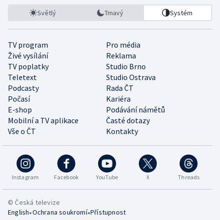
Světlý
Tmavý
Systém
TV program
Pro média
Živé vysílání
Reklama
TV poplatky
Studio Brno
Teletext
Studio Ostrava
Podcasty
Rada ČT
Počasí
Kariéra
E-shop
Podávání námětů
Mobilní a TV aplikace
Časté dotazy
Vše o ČT
Kontakty
Instagram
Facebook
YouTube
X
Threads
© Česká televize
•
•
English
Ochrana soukromí
Přístupnost