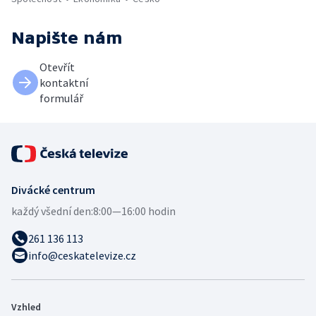
Napište nám
Otevřít
kontaktní
formulář
Divácké centrum
každý všední den:
8:00—16:00 hodin
261 136 113
info@ceskatelevize.cz
Vzhled