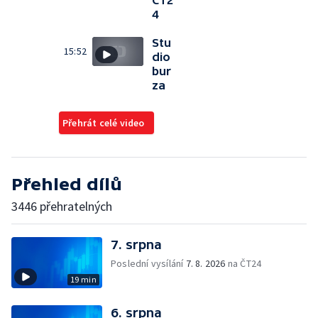
ČT2
4
Stu
15:52
dio
bur
za
Přehrát celé video
Přehled dílů
3446 přehratelných
7. srpna
Poslední vysílání
7. 8. 2026
na ČT24
19 min
6. srpna