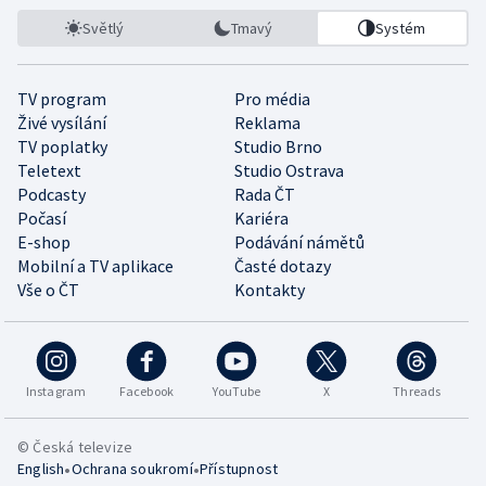
Světlý
Tmavý
Systém
TV program
Pro média
Živé vysílání
Reklama
TV poplatky
Studio Brno
Teletext
Studio Ostrava
Podcasty
Rada ČT
Počasí
Kariéra
E-shop
Podávání námětů
Mobilní a TV aplikace
Časté dotazy
Vše o ČT
Kontakty
Instagram
Facebook
YouTube
X
Threads
© Česká televize
•
•
English
Ochrana soukromí
Přístupnost