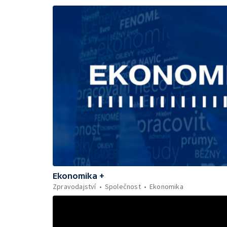
Ekonomika +
Zpravodajství
Společnost
Ekonomika