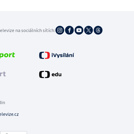
elevize na sociálních sítích:
din
levize.cz