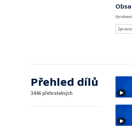
Obsa
Vyroben
Zpravod
Přehled dílů
3446 přehratelných