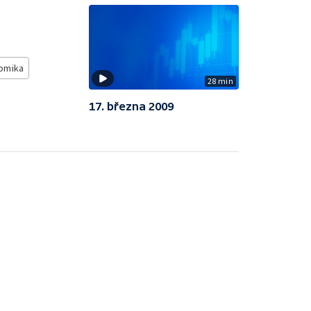
omika
28 min
17. března 2009