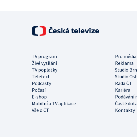
TV program
Pro média
Živé vysílání
Reklama
TV poplatky
Studio Br
Teletext
Studio Os
Podcasty
Rada ČT
Počasí
Kariéra
E-shop
Podávání 
Mobilní a TV aplikace
Časté dot
Vše o ČT
Kontakty