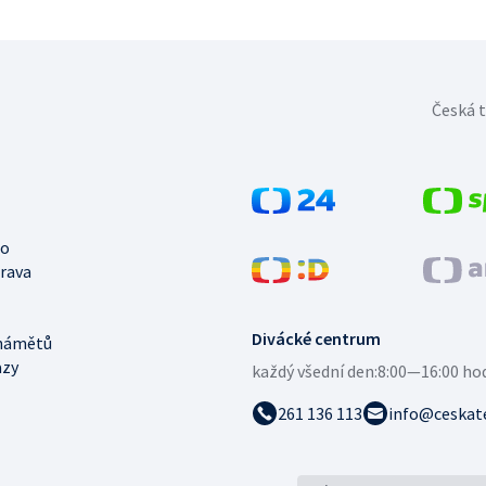
Česká t
no
trava
Divácké centrum
námětů
azy
každý všední den:
8:00—16:00 ho
261 136 113
info@ceskate