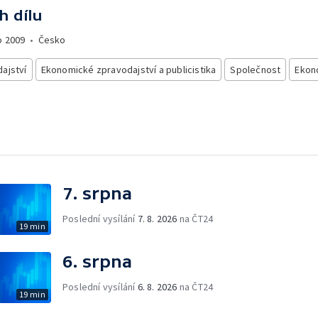
h dílu
o
2009
•
Česko
ajství
Ekonomické zpravodajství a publicistika
Společnost
Ekon
7. srpna
Poslední vysílání
7. 8. 2026
na ČT24
19 min
6. srpna
Poslední vysílání
6. 8. 2026
na ČT24
19 min