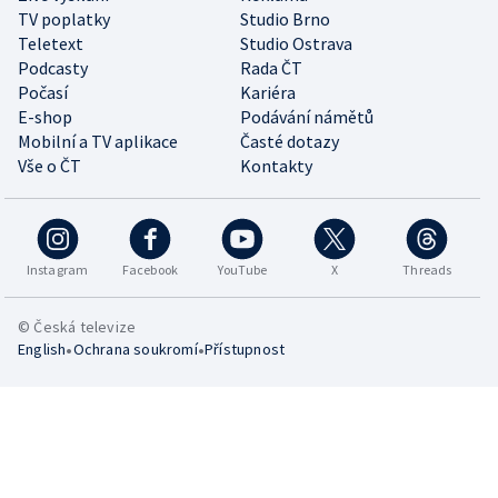
TV poplatky
Studio Brno
Teletext
Studio Ostrava
Podcasty
Rada ČT
Počasí
Kariéra
E-shop
Podávání námětů
Mobilní a TV aplikace
Časté dotazy
Vše o ČT
Kontakty
Instagram
Facebook
YouTube
X
Threads
© Česká televize
•
•
English
Ochrana soukromí
Přístupnost