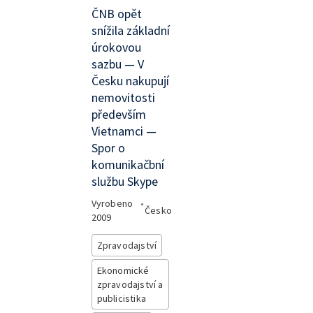
ČNB opět
snížila základní
úrokovou
sazbu — V
Česku nakupují
nemovitosti
především
Vietnamci —
Spor o
komunikačbní
službu Skype
Vyrobeno
•
Česko
2009
Zpravodajství
Ekonomické
zpravodajství a
publicistika