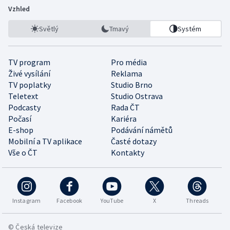
Vzhled
Světlý
Tmavý
Systém
TV program
Pro média
Živé vysílání
Reklama
TV poplatky
Studio Brno
Teletext
Studio Ostrava
Podcasty
Rada ČT
Počasí
Kariéra
E-shop
Podávání námětů
Mobilní a TV aplikace
Časté dotazy
Vše o ČT
Kontakty
Instagram
Facebook
YouTube
X
Threads
© Česká televize