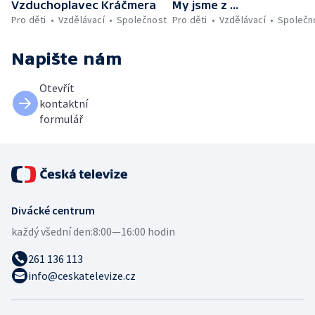
Vzduchoplavec Kráčmera
My jsme z ...
Pro děti
Vzdělávací
Společnost
Pro děti
Vzdělávací
Společn
Napište nám
Otevřít
kontaktní
formulář
Divácké centrum
každý všední den:
8:00—16:00 hodin
261 136 113
info@ceskatelevize.cz