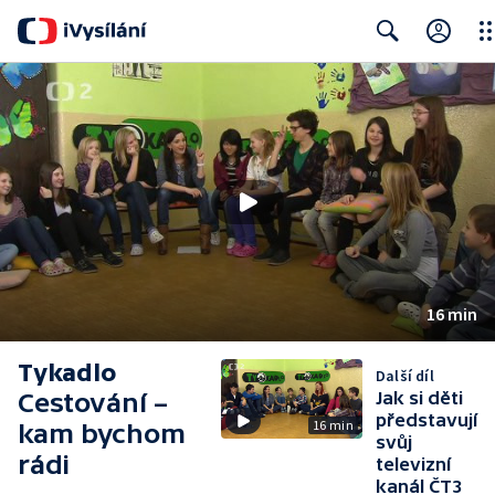
Clo
Search
16 min
Tykadlo
Další díl
Cestování –
Jak si děti
představují
16 min
kam bychom
svůj
rádi
televizní
kanál ČT3