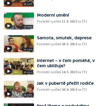
16 min
Moderní umění
Poslední vysílání
11. 6. 2013
na ČT2
15 min
Samota, smutek, deprese
Poslední vysílání
28. 5. 2013
na ČT2
16 min
Internet – v čem pomáhá, v
čem ubližuje?
Poslední vysílání
14. 5. 2013
na ČT2
16 min
Jak v pubertě přežít rodiče
Poslední vysílání
30. 4. 2013
na ČT2
16 min
Proč lžeme a podvádíme