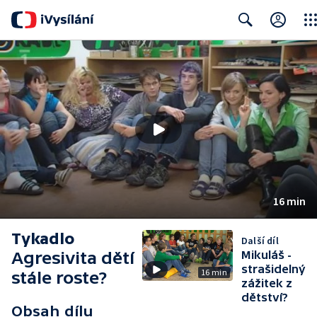
Clos
Search
16 min
Tykadlo
Další díl
Agresivita dětí
Mikuláš -
strašidelný
16 min
stále roste?
zážitek z
dětství?
Obsah dílu