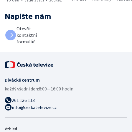
Napište nám
Otevřít
kontaktní
formulář
Divácké centrum
každý všední den:
8:00—16:00 hodin
261 136 113
info@ceskatelevize.cz
Vzhled