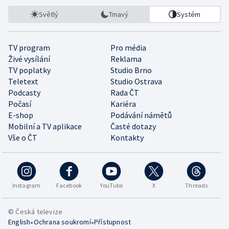
Světlý
Tmavý
Systém
TV program
Pro média
Živé vysílání
Reklama
TV poplatky
Studio Brno
Teletext
Studio Ostrava
Podcasty
Rada ČT
Počasí
Kariéra
E-shop
Podávání námětů
Mobilní a TV aplikace
Časté dotazy
Vše o ČT
Kontakty
Instagram
Facebook
YouTube
X
Threads
© Česká televize
•
•
English
Ochrana soukromí
Přístupnost