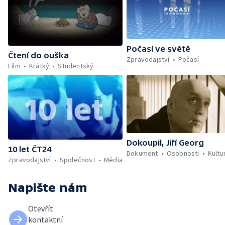
Počasí ve světě
Čtení do ouška
Zpravodajství
Počasí
Film
Krátký
Studentský
Dokoupil, Jiří Georg
10 let ČT24
Dokument
Osobnosti
Kultu
Zpravodajství
Společnost
Média
Napište nám
Otevřít
kontaktní