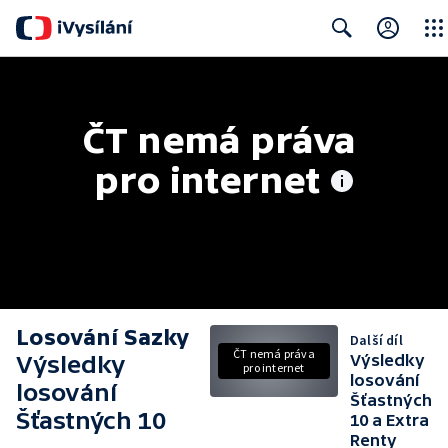
Close
Search
ČT nemá práva 
pro internet
Losování Sazky
Další díl
ČT nemá práva
Výsledky
Výsledky
pro internet
losování
losování
Šťastných
Šťastných 10
10 a Extra
Renty