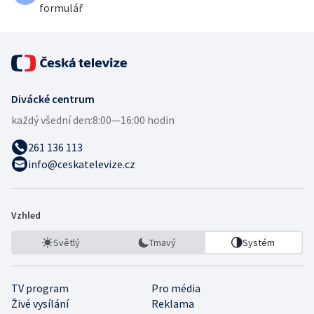
formulář
Divácké centrum
každý všední den:
8:00—16:00 hodin
261 136 113
info@ceskatelevize.cz
Vzhled
Světlý
Tmavý
Systém
TV program
Pro média
Živé vysílání
Reklama