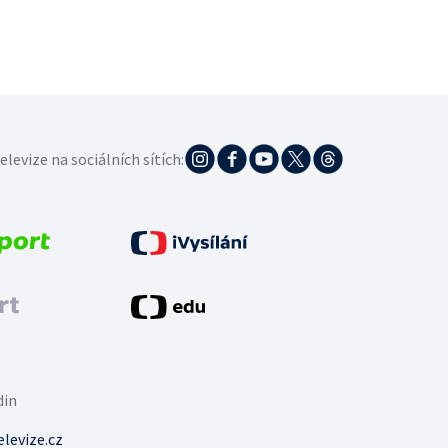
elevize na sociálních sítích:
din
levize.cz