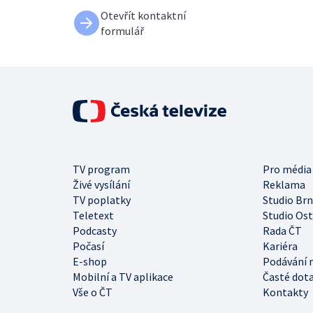
Otevřít kontaktní
formulář
TV program
Pro média
Živé vysílání
Reklama
TV poplatky
Studio Br
Teletext
Studio Os
Podcasty
Rada ČT
Počasí
Kariéra
E-shop
Podávání 
Mobilní a TV aplikace
Časté dot
Vše o ČT
Kontakty