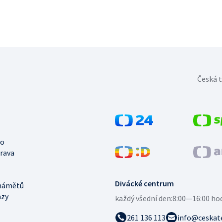
Česká t
no
trava
Divácké centrum
námětů
azy
každý všední den:
8:00—16:00 ho
261 136 113
info@ceskate