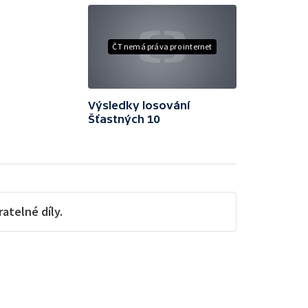
ČT nemá práva pro internet
Výsledky losování
Šťastných 10
telné díly.