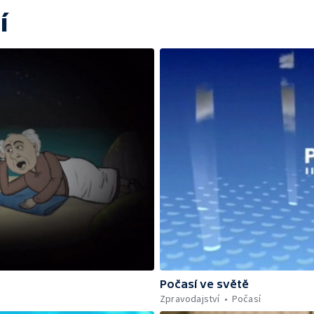
í
Počasí ve světě
Zpravodajství
Počasí