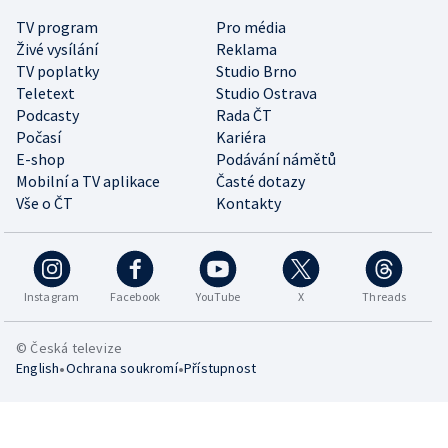
TV program
Pro média
Živé vysílání
Reklama
TV poplatky
Studio Brno
Teletext
Studio Ostrava
Podcasty
Rada ČT
Počasí
Kariéra
E-shop
Podávání námětů
Mobilní a TV aplikace
Časté dotazy
Vše o ČT
Kontakty
Instagram
Facebook
YouTube
X
Threads
© Česká televize
•
•
English
Ochrana soukromí
Přístupnost