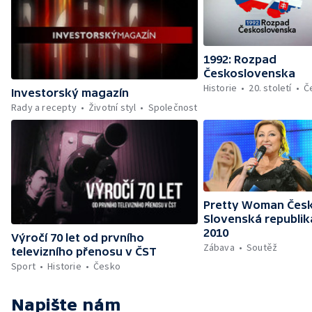
1992: Rozpad
Československa
Historie
20. století
Č
Investorský magazín
Rady a recepty
Životní styl
Společnost
Pretty Woman Česk
Slovenská republik
2010
Výročí 70 let od prvního
Zábava
Soutěž
televizního přenosu v ČST
Sport
Historie
Česko
Napište nám