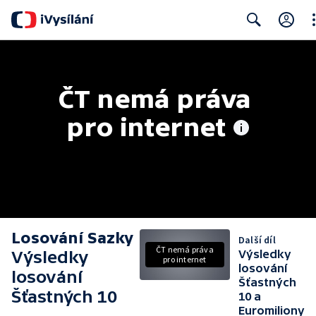
Cl
Search
ČT nemá práva 
pro internet
Losování Sazky
Další díl
ČT nemá práva
Výsledky
Výsledky
pro internet
losování
losování
Šťastných
Šťastných 10
10 a
Euromiliony