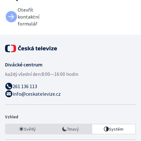
Otevřít
kontaktní
formulář
Divácké centrum
každý všední den:
8:00—16:00 hodin
261 136 113
info@ceskatelevize.cz
Vzhled
Světlý
Tmavý
Systém