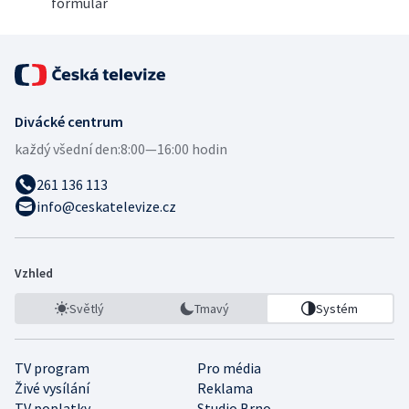
formulář
Divácké centrum
každý všední den:
8:00—16:00 hodin
261 136 113
info@ceskatelevize.cz
Vzhled
Světlý
Tmavý
Systém
TV program
Pro média
Živé vysílání
Reklama
TV poplatky
Studio Brno