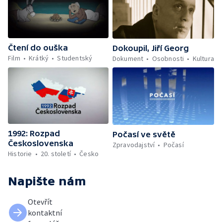
Čtení do ouška
Dokoupil, Jiří Georg
Film
Krátký
Studentský
Dokument
Osobnosti
Kultura
1992: Rozpad
Počasí ve světě
Československa
Zpravodajství
Počasí
Historie
20. století
Česko
Napište nám
Otevřít
kontaktní