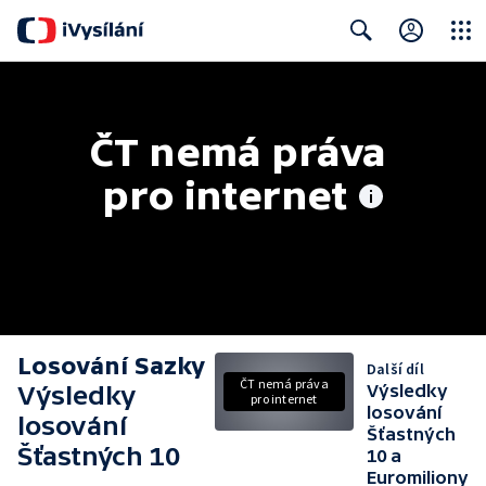
Close
Search
ČT nemá práva 
pro internet
Losování Sazky
Další díl
ČT nemá práva
Výsledky
Výsledky
pro internet
losování
losování
Šťastných
Šťastných 10
10 a
Euromiliony