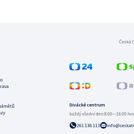
Česká t
no
trava
Divácké centrum
námětů
azy
každý všední den:
8:00—16:00 ho
261 136 113
info@ceskate