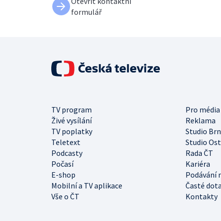
Otevřít kontaktní
formulář
TV program
Pro média
Živé vysílání
Reklama
TV poplatky
Studio Br
Teletext
Studio Os
Podcasty
Rada ČT
Počasí
Kariéra
E-shop
Podávání 
Mobilní a TV aplikace
Časté dot
Vše o ČT
Kontakty