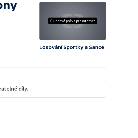
ony
ČT nemá práva pro internet
Losování Sportky a Šance
telné díly.