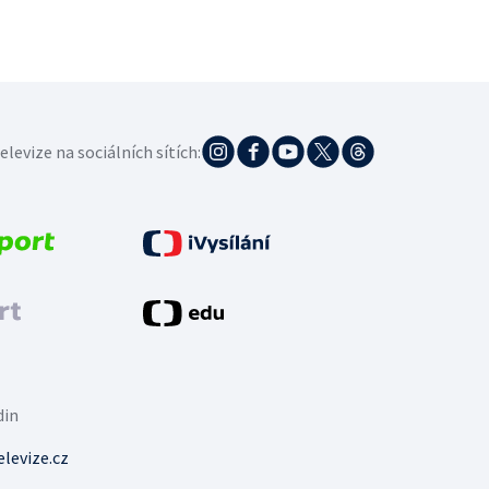
elevize na sociálních sítích:
din
levize.cz