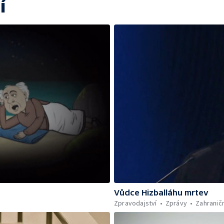
í
Vůdce Hizballáhu mrtev
Zpravodajství
Zprávy
Zahraničn