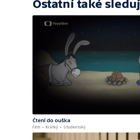
Ostatní také sleduj
Čtení do ouška
Film
Krátký
Studentský