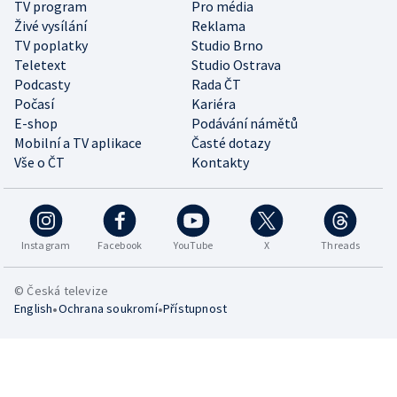
TV program
Pro média
Živé vysílání
Reklama
TV poplatky
Studio Brno
Teletext
Studio Ostrava
Podcasty
Rada ČT
Počasí
Kariéra
E-shop
Podávání námětů
Mobilní a TV aplikace
Časté dotazy
Vše o ČT
Kontakty
Instagram
Facebook
YouTube
X
Threads
© Česká televize
•
•
English
Ochrana soukromí
Přístupnost