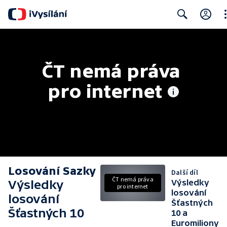
Cl
Search
ČT nemá práva 
pro internet
Losování Sazky
Další díl
ČT nemá práva
Výsledky
Výsledky
pro internet
losování
losování
Šťastných
Šťastných 10
10 a
Euromiliony