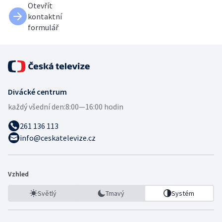
Otevřít
kontaktní
formulář
Divácké centrum
každý všední den:
8:00—16:00 hodin
261 136 113
info@ceskatelevize.cz
Vzhled
Světlý
Tmavý
Systém