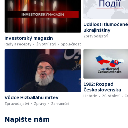
Události tlumočené
ukrajinštiny
Zpravodajství
Investorský magazín
Rady a recepty
Životní styl
Společnost
1992: Rozpad
Československa
Historie
20. století
Č
Vůdce Hizballáhu mrtev
Zpravodajství
Zprávy
Zahraniční
Napište nám