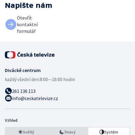
Napište nám
Otevřít
kontaktní
formulář
Divácké centrum
každý všední den:
8:00—16:00 hodin
261 136 113
info@ceskatelevize.cz
Vzhled
Světlý
Tmavý
Systém