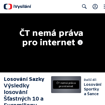
Cl
Search
ČT nemá práva 
pro internet
Losování Sazky
Další díl
ČT nemá práva
Výsledky
Losování
pro internet
Sportky
losování
a Šance
Šťastných 10 a