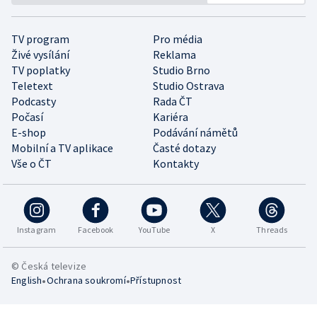
TV program
Pro média
Živé vysílání
Reklama
TV poplatky
Studio Brno
Teletext
Studio Ostrava
Podcasty
Rada ČT
Počasí
Kariéra
E-shop
Podávání námětů
Mobilní a TV aplikace
Časté dotazy
Vše o ČT
Kontakty
Instagram
Facebook
YouTube
X
Threads
© Česká televize
•
•
English
Ochrana soukromí
Přístupnost