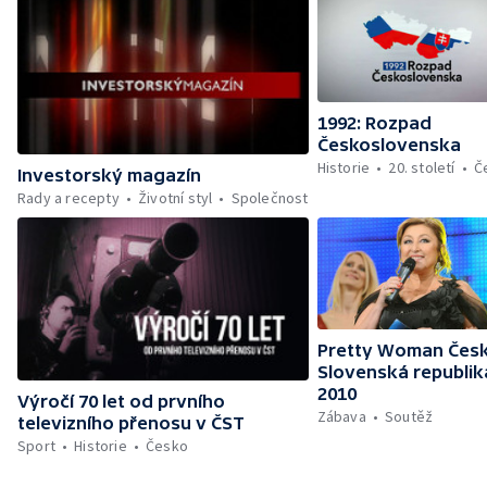
1992: Rozpad
Československa
Historie
20. století
Č
Investorský magazín
Rady a recepty
Životní styl
Společnost
Pretty Woman Česk
Slovenská republik
2010
Výročí 70 let od prvního
Zábava
Soutěž
televizního přenosu v ČST
Sport
Historie
Česko