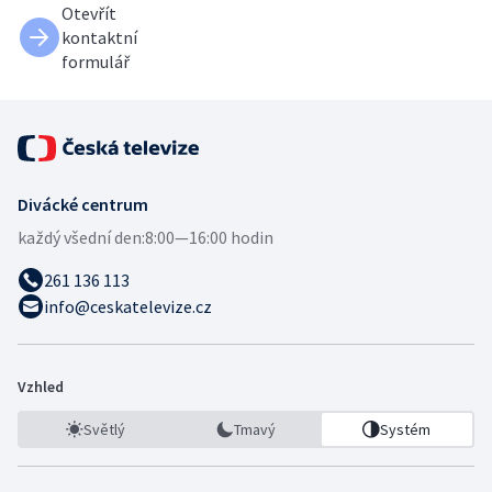
Otevřít
kontaktní
formulář
Divácké centrum
každý všední den:
8:00—16:00 hodin
261 136 113
info@ceskatelevize.cz
Vzhled
Světlý
Tmavý
Systém