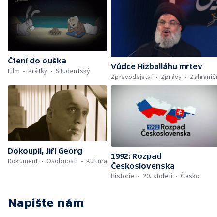
Čtení do ouška
Vůdce Hizballáhu mrtev
Film
Krátký
Studentský
Zpravodajství
Zprávy
Zahranič
Dokoupil, Jiří Georg
1992: Rozpad
Dokument
Osobnosti
Kultura
Československa
Historie
20. století
Česko
Napište nám