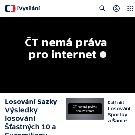
Close
Search
ČT nemá práva 
pro internet
Losování Sazky
Další díl
ČT nemá práva
Výsledky
Losování
pro internet
Sportky
losování
a Šance
Šťastných 10 a