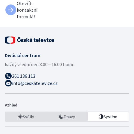
Otevřít
kontaktní
formulář
Divácké centrum
každý všední den:
8:00—16:00 hodin
261 136 113
info@ceskatelevize.cz
Vzhled
Světlý
Tmavý
Systém