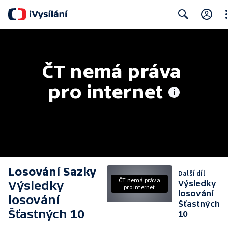
Cl
Search
ČT nemá práva 
pro internet
Losování Sazky
Další díl
ČT nemá práva
Výsledky
Výsledky
pro internet
losování
losování
Šťastných
Šťastných 10
10