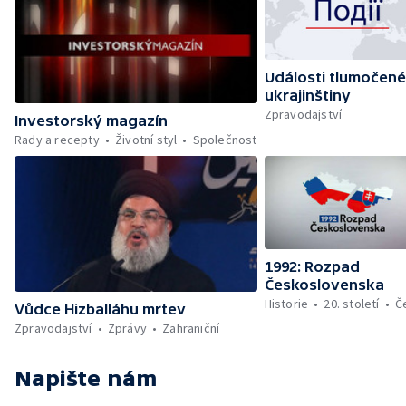
Události tlumočené
ukrajinštiny
Zpravodajství
Investorský magazín
Rady a recepty
Životní styl
Společnost
1992: Rozpad
Československa
Historie
20. století
Č
Vůdce Hizballáhu mrtev
Zpravodajství
Zprávy
Zahraniční
Napište nám