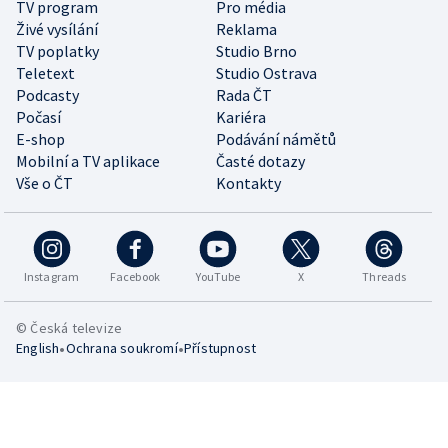
TV program
Pro média
Živé vysílání
Reklama
TV poplatky
Studio Brno
Teletext
Studio Ostrava
Podcasty
Rada ČT
Počasí
Kariéra
E-shop
Podávání námětů
Mobilní a TV aplikace
Časté dotazy
Vše o ČT
Kontakty
Instagram
Facebook
YouTube
X
Threads
© Česká televize
•
•
English
Ochrana soukromí
Přístupnost