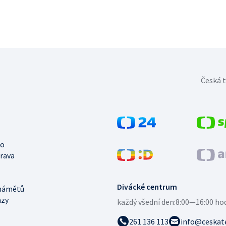
Česká t
no
trava
Divácké centrum
námětů
azy
každý všední den:
8:00—16:00 ho
261 136 113
info@ceskate