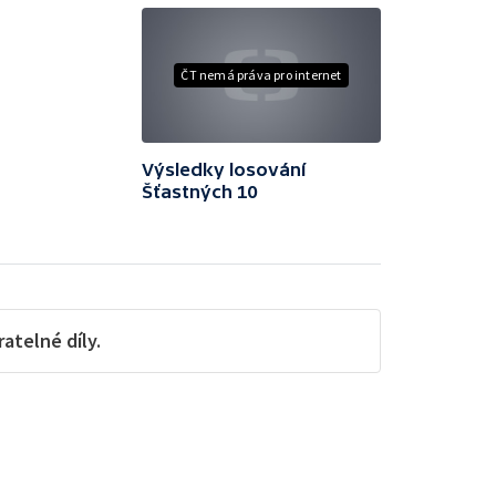
ČT nemá práva pro internet
Výsledky losování
Šťastných 10
telné díly.