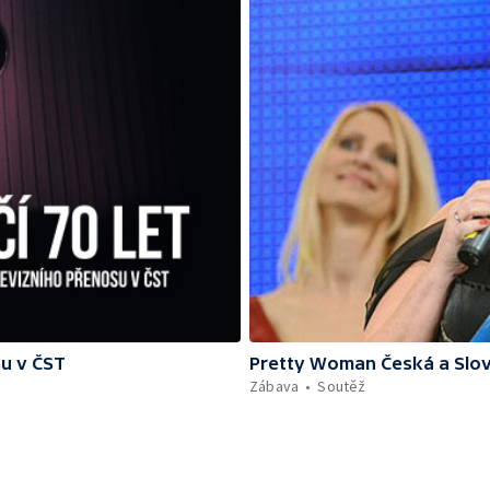
su v ČST
Pretty Woman Česká a Slov
Zábava
Soutěž