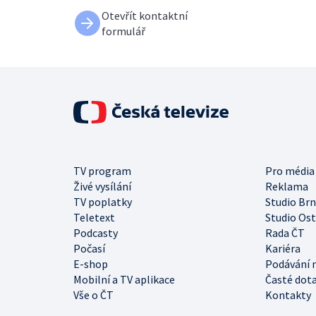
Otevřít kontaktní
formulář
TV program
Pro média
Živé vysílání
Reklama
TV poplatky
Studio Br
Teletext
Studio Os
Podcasty
Rada ČT
Počasí
Kariéra
E-shop
Podávání 
Mobilní a TV aplikace
Časté dot
Vše o ČT
Kontakty