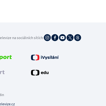
elevize na sociálních sítích:
din
levize.cz