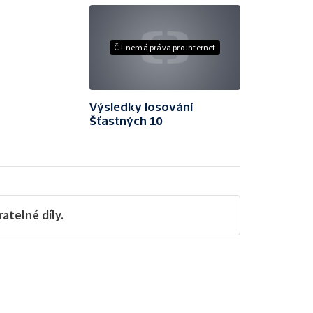
ČT nemá práva pro internet
Výsledky losování
Šťastných 10
telné díly.