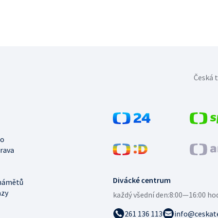
Česká t
no
trava
Divácké centrum
námětů
azy
každý všední den:
8:00—16:00 ho
261 136 113
info@ceskate