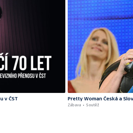
su v ČST
Pretty Woman Česká a Slov
Zábava
Soutěž