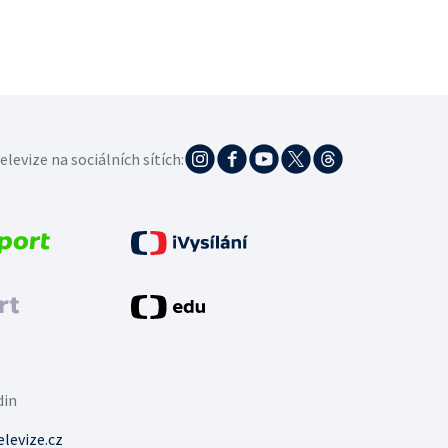
elevize na sociálních sítích:
din
levize.cz