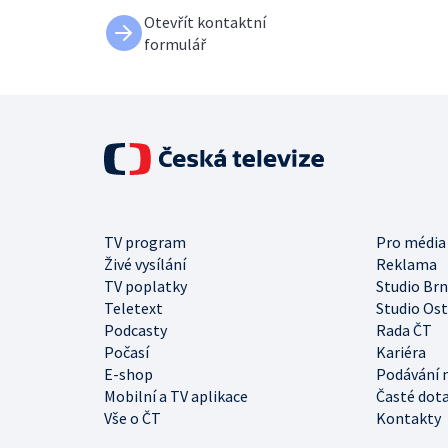
Otevřít kontaktní
formulář
TV program
Pro média
Živé vysílání
Reklama
TV poplatky
Studio Br
Teletext
Studio Os
Podcasty
Rada ČT
Počasí
Kariéra
E-shop
Podávání 
Mobilní a TV aplikace
Časté dot
Vše o ČT
Kontakty