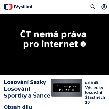
Search
ČT nemá práva 
pro internet
Losování Sazky
Další díl
ČT nemá práva
Losování
Výsledky
pro internet
losování
Sportky a Šance
Šťastných
10
Obsah dílu