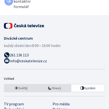
kontaktní
formulář
Divácké centrum
každý všední den:
8:00—16:00 hodin
261 136 113
info@ceskatelevize.cz
Vzhled
Světlý
Tmavý
Systém
TV program
Pro média