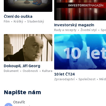
Čtení do ouška
Film
Krátký
Studentský
Investorský magazín
Rady a recepty
Životní styl
Spo
Dokoupil, Jiří Georg
Dokument
Osobnosti
Kultura
10 let ČT24
Zpravodajství
Společnost
Méd
Napište nám
Otevřít