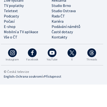
Živé vysílání
Reklama
TV poplatky
Studio Brno
Teletext
Studio Ostrava
Podcasty
Rada ČT
Počasí
Kariéra
E-shop
Podávání námětů
Mobilní a TV aplikace
Časté dotazy
Vše o ČT
Kontakty
Instagram
Facebook
YouTube
X
Threads
© Česká televize
•
•
English
Ochrana soukromí
Přístupnost