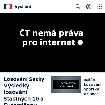
Close
Search
ČT nemá práva 
pro internet
Losování Sazky
Další díl
ČT nemá práva
Výsledky
Losování
pro internet
Sportky
losování
a Šance
Šťastných 10 a