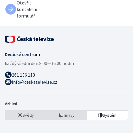
Otevřít
kontaktní
formulář
Divácké centrum
každý všední den:
8:00—16:00 hodin
261 136 113
info@ceskatelevize.cz
Vzhled
Světlý
Tmavý
Systém