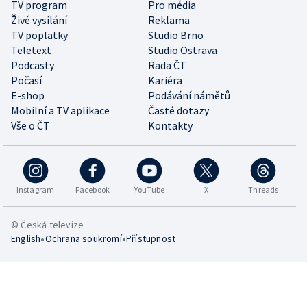
TV program
Pro média
Živé vysílání
Reklama
TV poplatky
Studio Brno
Teletext
Studio Ostrava
Podcasty
Rada ČT
Počasí
Kariéra
E-shop
Podávání námětů
Mobilní a TV aplikace
Časté dotazy
Vše o ČT
Kontakty
Instagram
Facebook
YouTube
X
Threads
© Česká televize
•
•
English
Ochrana soukromí
Přístupnost