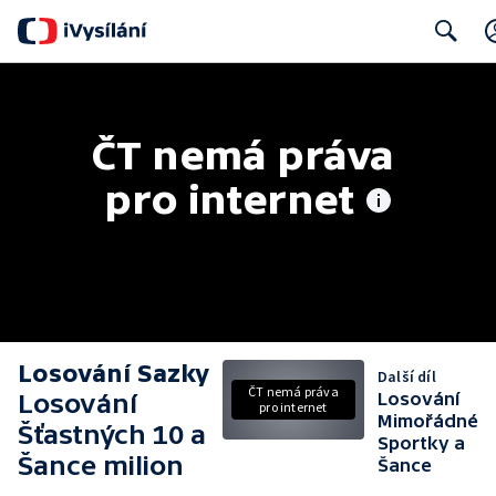
Search
ČT nemá práva 
pro internet
Losování Sazky
Další díl
ČT nemá práva
Losování
Losování
pro internet
Mimořádné
Šťastných 10 a
Sportky a
Šance milion
Šance