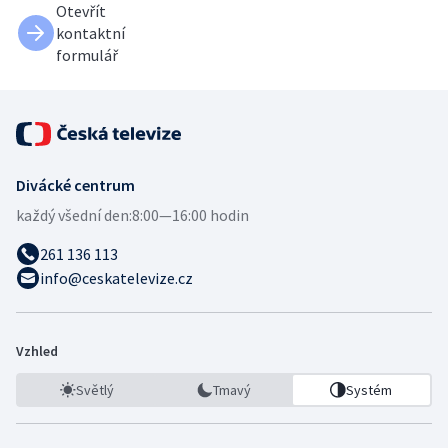
Otevřít
kontaktní
formulář
Divácké centrum
každý všední den:
8:00—16:00 hodin
261 136 113
info@ceskatelevize.cz
Vzhled
Světlý
Tmavý
Systém