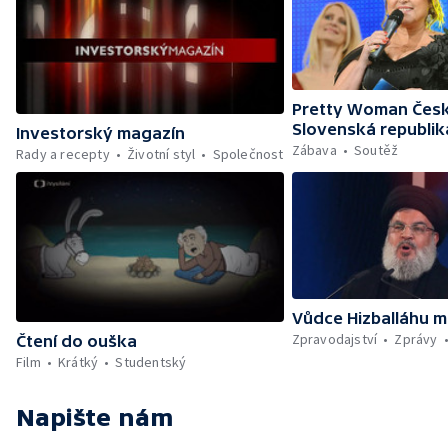
Pretty Woman Česk
Slovenská republik
Investorský magazín
Zábava
Soutěž
Rady a recepty
Životní styl
Společnost
Vůdce Hizballáhu m
Zpravodajství
Zprávy
Čtení do ouška
Film
Krátký
Studentský
Napište nám