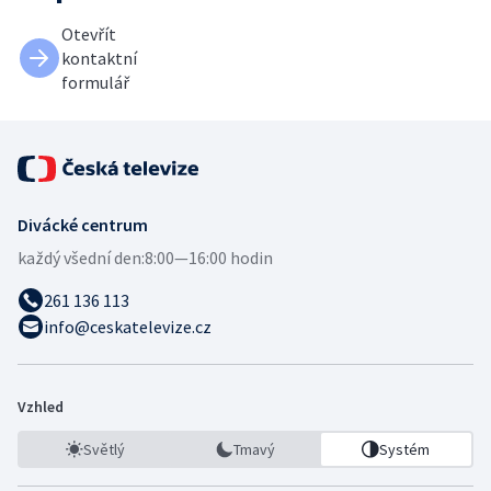
Otevřít
kontaktní
formulář
Divácké centrum
každý všední den:
8:00—16:00 hodin
261 136 113
info@ceskatelevize.cz
Vzhled
Světlý
Tmavý
Systém