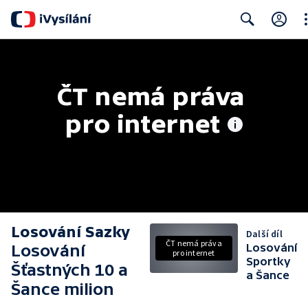
Cl
Search
ČT nemá práva 
pro internet
Losování Sazky
Další díl
ČT nemá práva
Losování
Losování
pro internet
Sportky
Šťastných 10 a
a Šance
Šance milion