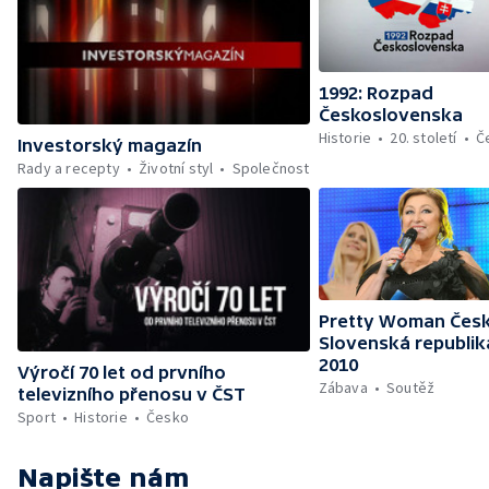
1992: Rozpad
Československa
Historie
20. století
Č
Investorský magazín
Rady a recepty
Životní styl
Společnost
Pretty Woman Česk
Slovenská republik
2010
Výročí 70 let od prvního
Zábava
Soutěž
televizního přenosu v ČST
Sport
Historie
Česko
Napište nám