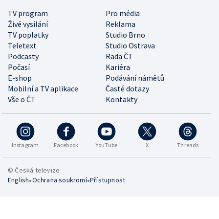
TV program
Pro média
Živé vysílání
Reklama
TV poplatky
Studio Brno
Teletext
Studio Ostrava
Podcasty
Rada ČT
Počasí
Kariéra
E-shop
Podávání námětů
Mobilní a TV aplikace
Časté dotazy
Vše o ČT
Kontakty
Instagram
Facebook
YouTube
X
Threads
© Česká televize
•
•
English
Ochrana soukromí
Přístupnost