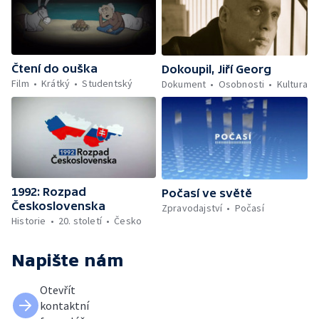
Čtení do ouška
Dokoupil, Jiří Georg
Film
Krátký
Studentský
Dokument
Osobnosti
Kultura
1992: Rozpad
Počasí ve světě
Československa
Zpravodajství
Počasí
Historie
20. století
Česko
Napište nám
Otevřít
kontaktní