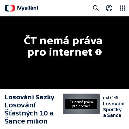
Close
Search
ČT nemá práva 
pro internet
Losování Sazky
Další díl
ČT nemá práva
Losování
Losování
pro internet
Sportky
Šťastných 10 a
a Šance
Šance milion