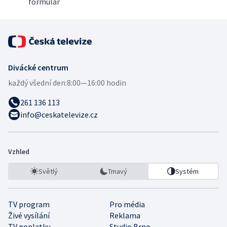
formulář
Divácké centrum
každý všední den:
8:00—16:00 hodin
261 136 113
info@ceskatelevize.cz
Vzhled
Světlý
Tmavý
Systém
TV program
Pro média
Živé vysílání
Reklama
TV poplatky
Studio Brno