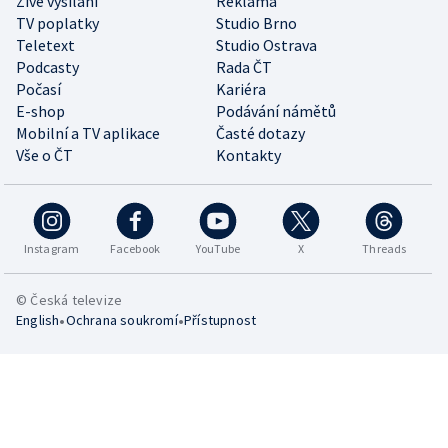
Živé vysílání
Reklama
TV poplatky
Studio Brno
Teletext
Studio Ostrava
Podcasty
Rada ČT
Počasí
Kariéra
E-shop
Podávání námětů
Mobilní a TV aplikace
Časté dotazy
Vše o ČT
Kontakty
Instagram
Facebook
YouTube
X
Threads
© Česká televize
•
•
English
Ochrana soukromí
Přístupnost