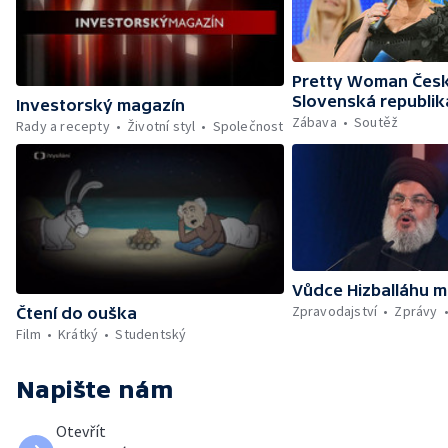
Pretty Woman Česk
Slovenská republik
Investorský magazín
Zábava
Soutěž
Rady a recepty
Životní styl
Společnost
Vůdce Hizballáhu m
Zpravodajství
Zprávy
Čtení do ouška
Film
Krátký
Studentský
Napište nám
Otevřít