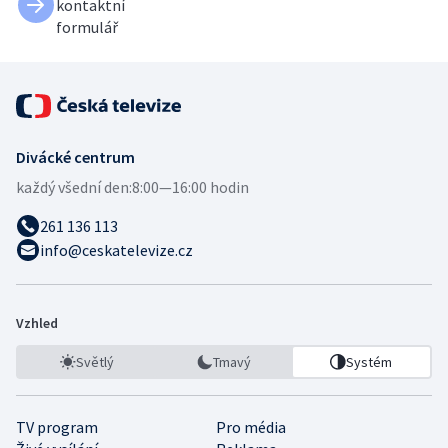
kontaktní
formulář
Divácké centrum
každý všední den:
8:00—16:00 hodin
261 136 113
info@ceskatelevize.cz
Vzhled
Světlý
Tmavý
Systém
TV program
Pro média