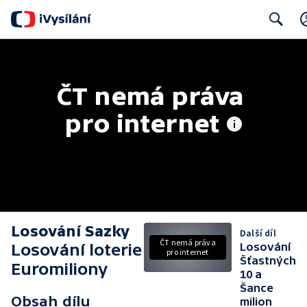
Search
ČT nemá práva 
pro internet
Losování Sazky
Další díl
ČT nemá práva
Losování loterie
Losování
pro internet
Šťastných
Euromiliony
10 a
Šance
Obsah dílu
milion