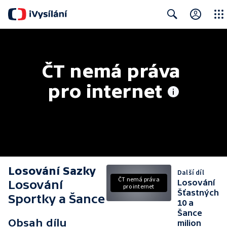
Close
Search
ČT nemá práva 
pro internet
Losování Sazky
Další díl
ČT nemá práva
Losování
Losování
pro internet
Šťastných
Sportky a Šance
10 a
Šance
Obsah dílu
milion