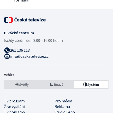
formulář
Divácké centrum
každý všední den:
8:00—16:00 hodin
261 136 113
info@ceskatelevize.cz
Vzhled
Světlý
Tmavý
Systém
TV program
Pro média
Živé vysílání
Reklama
TV poplatky
Studio Brno