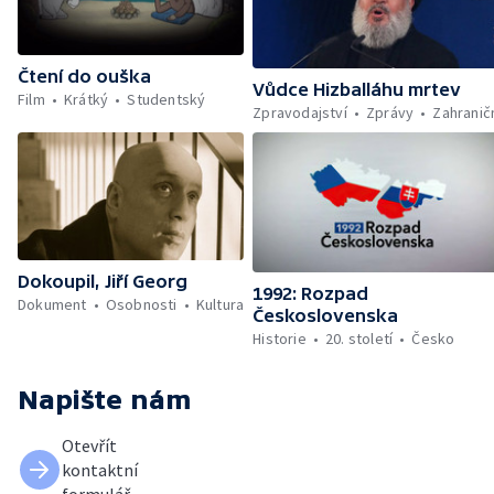
Čtení do ouška
Vůdce Hizballáhu mrtev
Film
Krátký
Studentský
Zpravodajství
Zprávy
Zahranič
Dokoupil, Jiří Georg
1992: Rozpad
Dokument
Osobnosti
Kultura
Československa
Historie
20. století
Česko
Napište nám
Otevřít
kontaktní