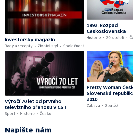
1992: Rozpad
Československa
Historie
20. století
Č
Investorský magazín
Rady a recepty
Životní styl
Společnost
Pretty Woman Česk
Slovenská republik
2010
Výročí 70 let od prvního
Zábava
Soutěž
televizního přenosu v ČST
Sport
Historie
Česko
Napište nám