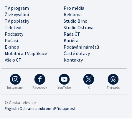
TV program
Pro média
Živé vysílání
Reklama
TV poplatky
Studio Brno
Teletext
Studio Ostrava
Podcasty
Rada ČT
Počasí
Kariéra
E-shop
Podávání námětů
Mobilní a TV aplikace
Časté dotazy
Vše o ČT
Kontakty
Instagram
Facebook
YouTube
X
Threads
© Česká televize
•
•
English
Ochrana soukromí
Přístupnost