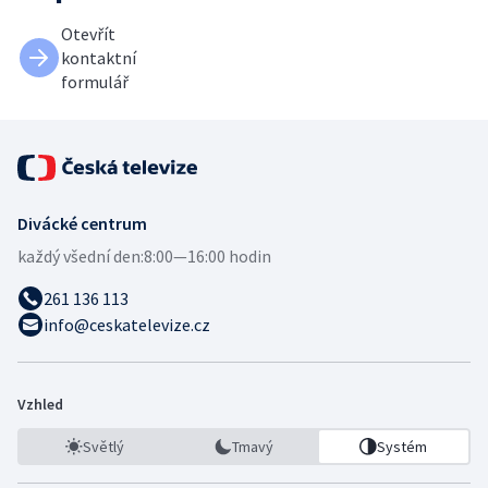
Otevřít
kontaktní
formulář
Divácké centrum
každý všední den:
8:00—16:00 hodin
261 136 113
info@ceskatelevize.cz
Vzhled
Světlý
Tmavý
Systém