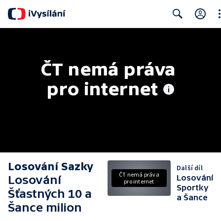
Cl
Search
ČT nemá práva 
pro internet
Losování Sazky
Další díl
ČT nemá práva
Losování
Losování
pro internet
Sportky
Šťastných 10 a
a Šance
Šance milion