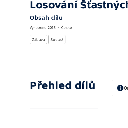
Losování Šťastnýc
Obsah dílu
Vyrobeno
2013
•
Česko
Zábava
Soutěž
Přehled dílů
O