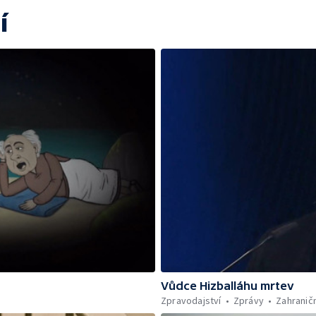
í
Vůdce Hizballáhu mrtev
Zpravodajství
Zprávy
Zahraničn