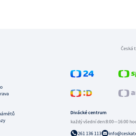
Česká t
no
trava
Divácké centrum
námětů
azy
každý všední den:
8:00—16:00 ho
261 136 113
info@ceskate