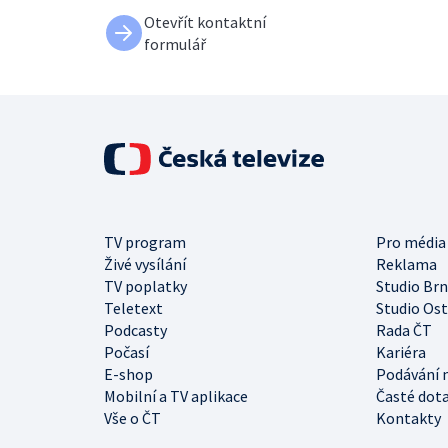
Otevřít kontaktní
formulář
TV program
Pro média
Živé vysílání
Reklama
TV poplatky
Studio Br
Teletext
Studio Os
Podcasty
Rada ČT
Počasí
Kariéra
E-shop
Podávání 
Mobilní a TV aplikace
Časté dot
Vše o ČT
Kontakty