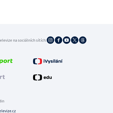
elevize na sociálních sítích:
din
levize.cz