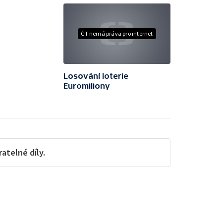
ČT nemá práva pro internet
Losování loterie
Euromiliony
telné díly.