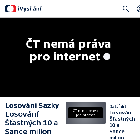
Search
ČT nemá práva 
pro internet
Losování Sazky
Další díl
ČT nemá práva
Losování
Losování
pro internet
Šťastných
Šťastných 10 a
10 a
Šance milion
Šance
milion