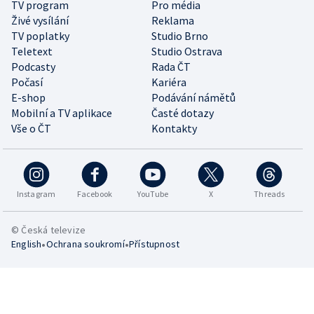
TV program
Pro média
Živé vysílání
Reklama
TV poplatky
Studio Brno
Teletext
Studio Ostrava
Podcasty
Rada ČT
Počasí
Kariéra
E-shop
Podávání námětů
Mobilní a TV aplikace
Časté dotazy
Vše o ČT
Kontakty
Instagram
Facebook
YouTube
X
Threads
© Česká televize
•
•
English
Ochrana soukromí
Přístupnost