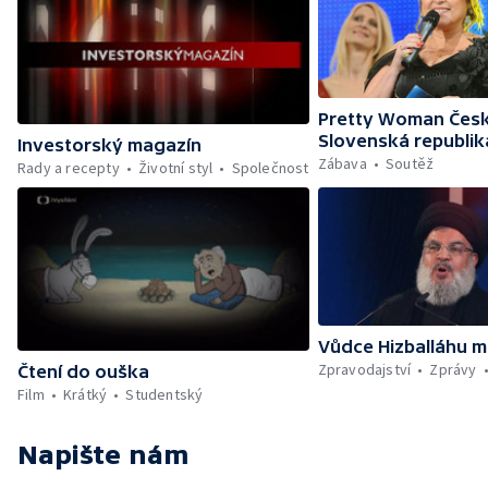
Pretty Woman Česk
Slovenská republik
Investorský magazín
Zábava
Soutěž
Rady a recepty
Životní styl
Společnost
Vůdce Hizballáhu m
Zpravodajství
Zprávy
Čtení do ouška
Film
Krátký
Studentský
Napište nám