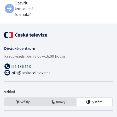
Otevřít
kontaktní
formulář
Divácké centrum
každý všední den:
8:00—16:00 hodin
261 136 113
info@ceskatelevize.cz
Vzhled
Světlý
Tmavý
Systém