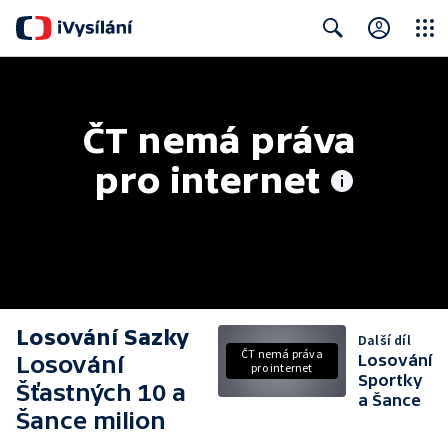
Close
Search
ČT nemá práva 
pro internet
Losování Sazky
Další díl
ČT nemá práva
Losování
Losování
pro internet
Sportky
Šťastných 10 a
a Šance
Šance milion