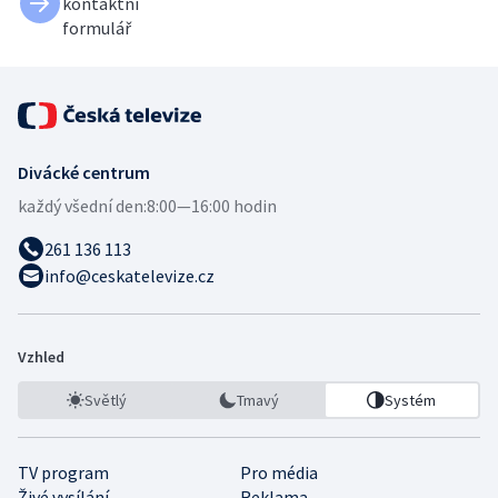
kontaktní
formulář
Divácké centrum
každý všední den:
8:00—16:00 hodin
261 136 113
info@ceskatelevize.cz
Vzhled
Světlý
Tmavý
Systém
TV program
Pro média
Živé vysílání
Reklama