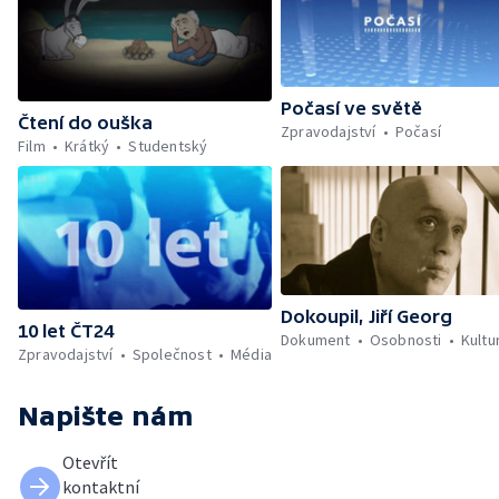
Počasí ve světě
Čtení do ouška
Zpravodajství
Počasí
Film
Krátký
Studentský
Dokoupil, Jiří Georg
10 let ČT24
Dokument
Osobnosti
Kultu
Zpravodajství
Společnost
Média
Napište nám
Otevřít
kontaktní