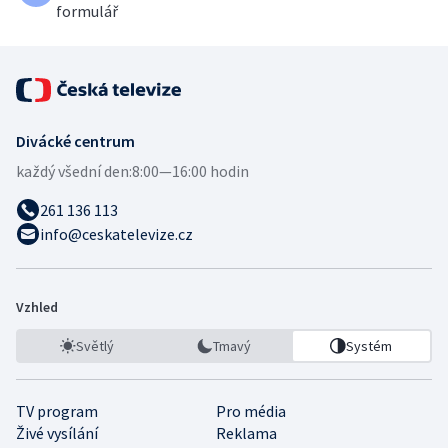
formulář
Divácké centrum
každý všední den:
8:00—16:00 hodin
261 136 113
info@ceskatelevize.cz
Vzhled
Světlý
Tmavý
Systém
TV program
Pro média
Živé vysílání
Reklama