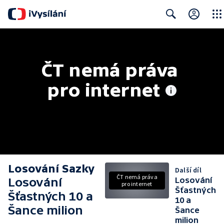
Close
Search
ČT nemá práva 
pro internet
Losování Sazky
Další díl
ČT nemá práva
Losování
Losování
pro internet
Šťastných
Šťastných 10 a
10 a
Šance milion
Šance
milion