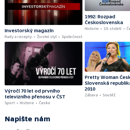
1992: Rozpad
Československa
Historie
20. století
Č
Investorský magazín
Rady a recepty
Životní styl
Společnost
Pretty Woman Česk
Slovenská republik
2010
Výročí 70 let od prvního
Zábava
Soutěž
televizního přenosu v ČST
Sport
Historie
Česko
Napište nám