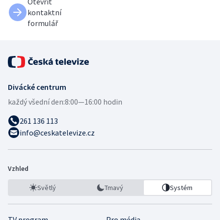
Otevřít
kontaktní
formulář
Divácké centrum
každý všední den:
8:00—16:00 hodin
261 136 113
info@ceskatelevize.cz
Vzhled
Světlý
Tmavý
Systém
TV program
Pro média