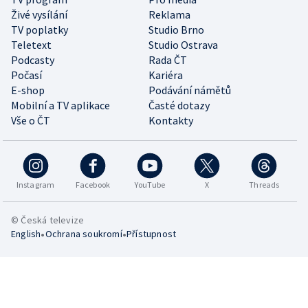
Živé vysílání
Reklama
TV poplatky
Studio Brno
Teletext
Studio Ostrava
Podcasty
Rada ČT
Počasí
Kariéra
E-shop
Podávání námětů
Mobilní a TV aplikace
Časté dotazy
Vše o ČT
Kontakty
Instagram
Facebook
YouTube
X
Threads
© Česká televize
•
•
English
Ochrana soukromí
Přístupnost