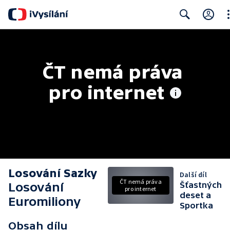
Cl
Search
ČT nemá práva 
pro internet
Losování Sazky
Další díl
ČT nemá práva
Losování
Šťastných
pro internet
deset a
Euromiliony
Sportka
Obsah dílu