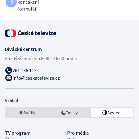
kontaktní
formulář
Divácké centrum
každý všední den:
8:00—16:00 hodin
261 136 113
info@ceskatelevize.cz
Vzhled
Světlý
Tmavý
Systém
TV program
Pro média