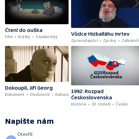
Čtení do ouška
Vůdce Hizballáhu mrtev
Film
Krátký
Studentský
Zpravodajství
Zprávy
Zahranič
Dokoupil, Jiří Georg
1992: Rozpad
Dokument
Osobnosti
Kultura
Československa
Historie
20. století
Česko
Napište nám
Otevřít