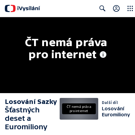
Close
Search
ČT nemá práva 
pro internet
Losování Sazky
Další díl
ČT nemá práva
Šťastných
Losování
pro internet
Euromiliony
deset a
Euromiliony