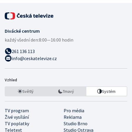
Divácké centrum
každý všední den:
8:00—16:00 hodin
261 136 113
info@ceskatelevize.cz
Vzhled
Světlý
Tmavý
Systém
TV program
Pro média
Živé vysílání
Reklama
TV poplatky
Studio Brno
Teletext
Studio Ostrava