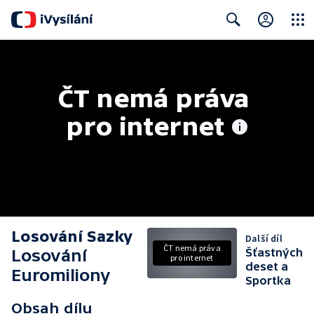
Close
Search
ČT nemá práva 
pro internet
Losování Sazky
Další díl
ČT nemá práva
Losování
Šťastných
pro internet
deset a
Euromiliony
Sportka
Obsah dílu