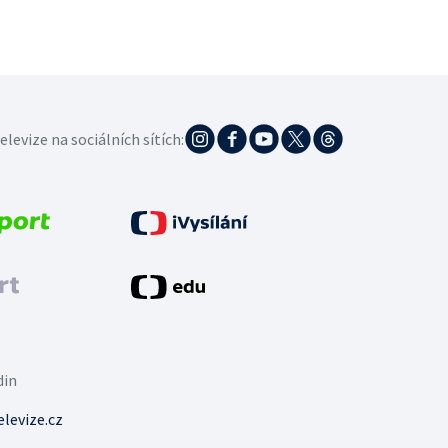
elevize na sociálních sítích:
din
levize.cz