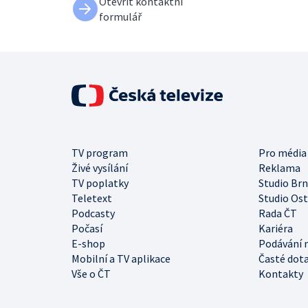
Otevřít kontaktní
formulář
TV program
Pro média
Živé vysílání
Reklama
TV poplatky
Studio Br
Teletext
Studio Os
Podcasty
Rada ČT
Počasí
Kariéra
E-shop
Podávání 
Mobilní a TV aplikace
Časté dot
Vše o ČT
Kontakty