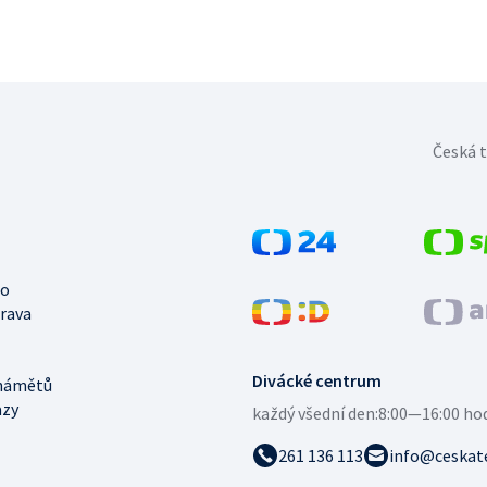
Česká t
no
trava
Divácké centrum
námětů
azy
každý všední den:
8:00—16:00 ho
261 136 113
info@ceskate