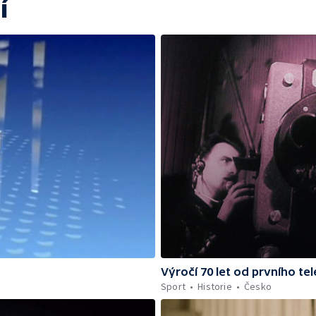
í
Výročí 70 let od prvního te
Sport
Historie
Česko