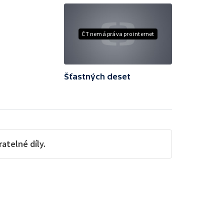
ČT nemá práva pro internet
Šťastných deset
telné díly.