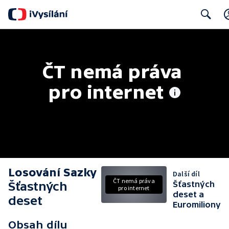
Search
ČT nemá práva 
pro internet
Losování Sazky
Další díl
ČT nemá práva
Šťastných
Šťastných
pro internet
deset a
deset
Euromiliony
Obsah dílu