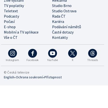
Živé vysílání
Reklama
TV poplatky
Studio Brno
Teletext
Studio Ostrava
Podcasty
Rada ČT
Počasí
Kariéra
E-shop
Podávání námětů
Mobilní a TV aplikace
Časté dotazy
Vše o ČT
Kontakty
Instagram
Facebook
YouTube
X
Threads
© Česká televize
•
•
English
Ochrana soukromí
Přístupnost