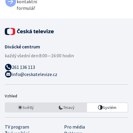
kontaktní
formulář
Divácké centrum
každý všední den:
8:00—16:00 hodin
261 136 113
info@ceskatelevize.cz
Vzhled
Světlý
Tmavý
Systém
TV program
Pro média