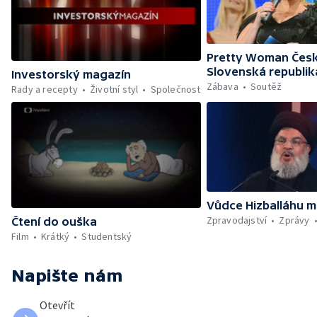
Pretty Woman Česk
Slovenská republik
Investorský magazín
Zábava
Soutěž
Rady a recepty
Životní styl
Společnost
Vůdce Hizballáhu m
Zpravodajství
Zprávy
Čtení do ouška
Film
Krátký
Studentský
Napište nám
Otevřít