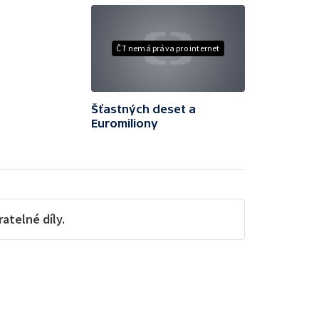
ČT nemá práva pro internet
Šťastných deset a
Euromiliony
telné díly.