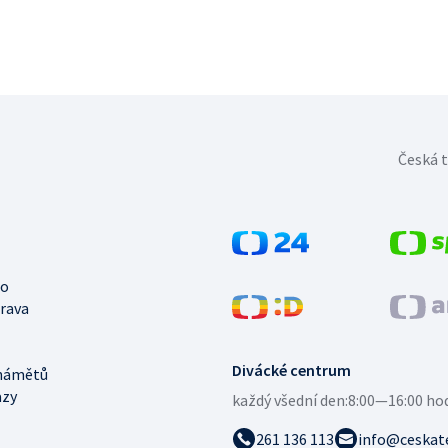
Česká t
no
trava
Divácké centrum
námětů
azy
každý všední den:
8:00—16:00 ho
261 136 113
info@ceskate