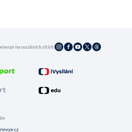
elevize na sociálních sítích:
din
levize.cz