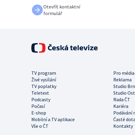
Otevřít kontaktní
formulář
TV program
Pro média
Živé vysílání
Reklama
TV poplatky
Studio Br
Teletext
Studio Os
Podcasty
Rada ČT
Počasí
Kariéra
E-shop
Podávání 
Mobilní a TV aplikace
Časté dot
Vše o ČT
Kontakty