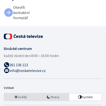
Otevřít
kontaktní
formulář
Divácké centrum
každý všední den:
8:00—16:00 hodin
261 136 113
info@ceskatelevize.cz
Vzhled
Světlý
Tmavý
Systém