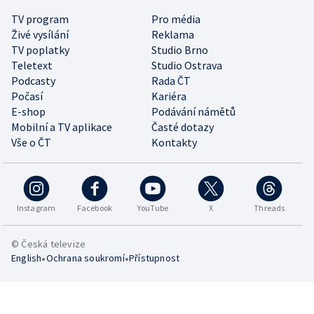
TV program
Pro média
Živé vysílání
Reklama
TV poplatky
Studio Brno
Teletext
Studio Ostrava
Podcasty
Rada ČT
Počasí
Kariéra
E-shop
Podávání námětů
Mobilní a TV aplikace
Časté dotazy
Vše o ČT
Kontakty
Instagram
Facebook
YouTube
X
Threads
© Česká televize
•
•
English
Ochrana soukromí
Přístupnost