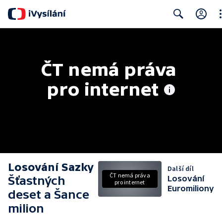
Cl
Search
ČT nemá práva 
pro internet
Losování Sazky
Další díl
ČT nemá práva
Šťastných
Losování
pro internet
Euromiliony
deset a Šance
milion