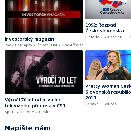
1992: Rozpad
Československa
Historie
20. století
Č
Investorský magazín
Rady a recepty
Životní styl
Společnost
Pretty Woman Česk
Slovenská republik
2010
Výročí 70 let od prvního
Zábava
Soutěž
televizního přenosu v ČST
Sport
Historie
Česko
Napište nám