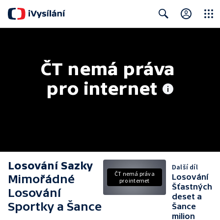
Close
Search
ČT nemá práva 
pro internet
Losování Sazky
Další díl
ČT nemá práva
Mimořádné
Losování
pro internet
Šťastných
Losování
deset a
Sportky a Šance
Šance
milion