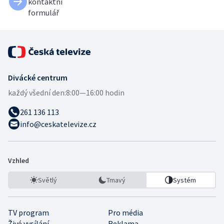
kontaktní
formulář
Divácké centrum
každý všední den:
8:00—16:00 hodin
261 136 113
info@ceskatelevize.cz
Vzhled
Světlý
Tmavý
Systém
TV program
Pro média
Živé vysílání
Reklama