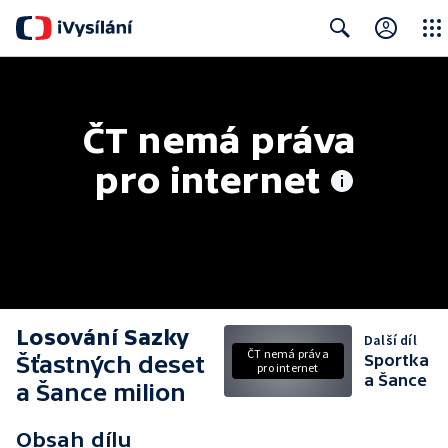
Close
Search
ČT nemá práva 
pro internet
Losování Sazky
Další díl
ČT nemá práva
Šťastných deset
Sportka
pro internet
a Šance
a Šance milion
Obsah dílu