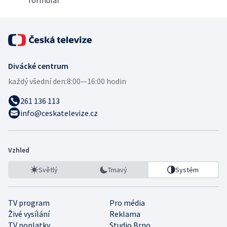
formulář
Divácké centrum
každý všední den:
8:00—16:00 hodin
261 136 113
info@ceskatelevize.cz
Vzhled
Světlý
Tmavý
Systém
TV program
Pro média
Živé vysílání
Reklama
TV poplatky
Studio Brno