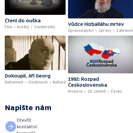
Čtení do ouška
Vůdce Hizballáhu mrtev
Film
Krátký
Studentský
Zpravodajství
Zprávy
Zahranič
Dokoupil, Jiří Georg
1992: Rozpad
Dokument
Osobnosti
Kultura
Československa
Historie
20. století
Česko
Napište nám
Otevřít
kontaktní