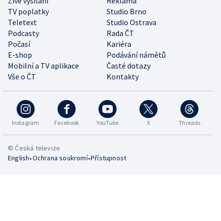
Živé vysílání
Reklama
TV poplatky
Studio Brno
Teletext
Studio Ostrava
Podcasty
Rada ČT
Počasí
Kariéra
E-shop
Podávání námětů
Mobilní a TV aplikace
Časté dotazy
Vše o ČT
Kontakty
Instagram
Facebook
YouTube
X
Threads
© Česká televize
•
•
English
Ochrana soukromí
Přístupnost