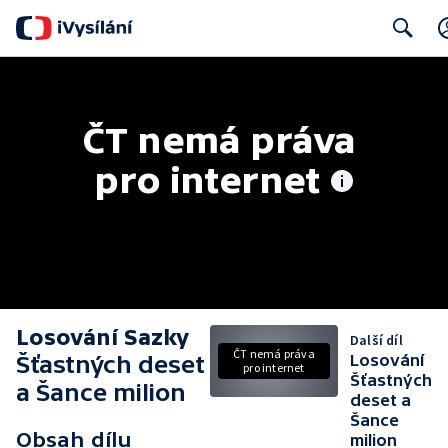
Search
ČT nemá práva 
pro internet
Losování Sazky
Další díl
ČT nemá práva
Šťastných deset
Losování
pro internet
Šťastných
a Šance milion
deset a
Šance
Obsah dílu
milion