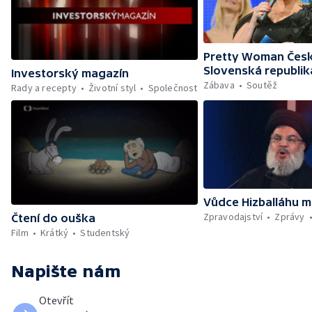
Pretty Woman Česk
Slovenská republik
Investorský magazín
Zábava
Soutěž
Rady a recepty
Životní styl
Společnost
Vůdce Hizballáhu m
Zpravodajství
Zprávy
Čtení do ouška
Film
Krátký
Studentský
Napište nám
Otevřít