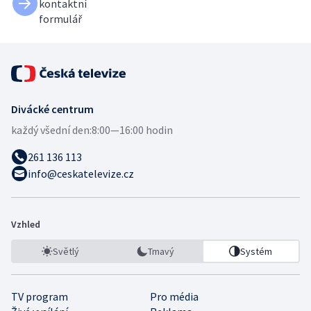
kontaktní
formulář
Divácké centrum
každý všední den:
8:00—16:00 hodin
261 136 113
info@ceskatelevize.cz
Vzhled
Světlý
Tmavý
Systém
TV program
Pro média