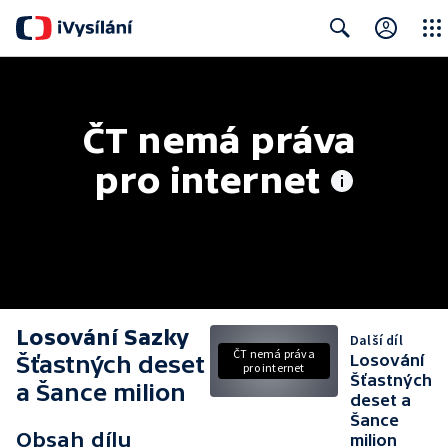
Close
Search
ČT nemá práva 
pro internet
Losování Sazky
Další díl
ČT nemá práva
Šťastných deset
Losování
pro internet
Šťastných
a Šance milion
deset a
Šance
Obsah dílu
milion