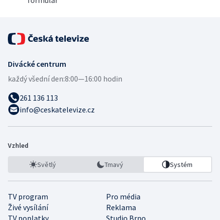
formulář
Divácké centrum
každý všední den:
8:00—16:00 hodin
261 136 113
info@ceskatelevize.cz
Vzhled
Světlý
Tmavý
Systém
TV program
Pro média
Živé vysílání
Reklama
TV poplatky
Studio Brno