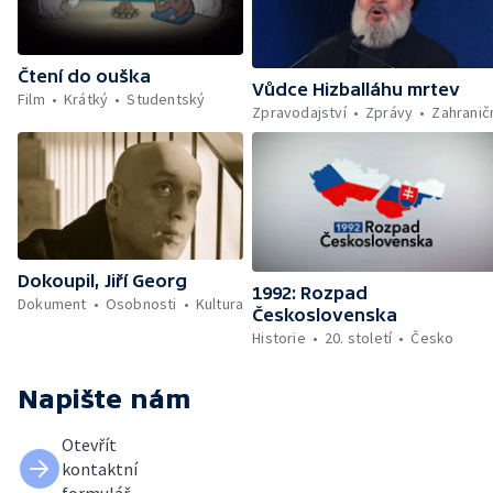
Čtení do ouška
Vůdce Hizballáhu mrtev
Film
Krátký
Studentský
Zpravodajství
Zprávy
Zahranič
Dokoupil, Jiří Georg
1992: Rozpad
Dokument
Osobnosti
Kultura
Československa
Historie
20. století
Česko
Napište nám
Otevřít
kontaktní