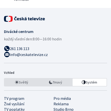
Divácké centrum
každý všední den:
8:00—16:00 hodin
261 136 113
info@ceskatelevize.cz
Vzhled
Světlý
Tmavý
Systém
TV program
Pro média
Živé vysílání
Reklama
TV poplatky
Studio Brno