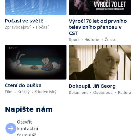
Počasí ve světě
Výročí 70 let od prvního
Zpravodajství
Počasí
televizního přenosu v
ČST
Sport
Historie
Česko
Čtení do ouška
Dokoupil, Jiří Georg
Film
Krátký
Studentský
Dokument
Osobnosti
Kultura
Napište nám
Otevřít
kontaktní
formulář