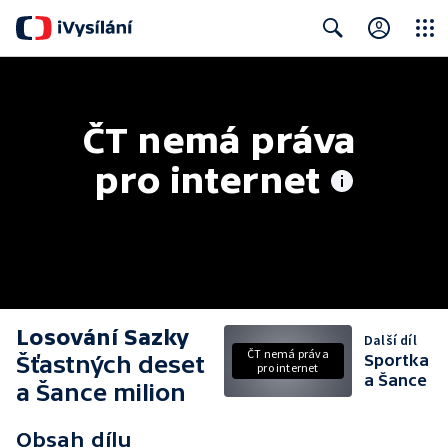
Close
Search
ČT nemá práva 
pro internet
Losování Sazky
Další díl
ČT nemá práva
Šťastných deset
Sportka
pro internet
a Šance
a Šance milion
Obsah dílu