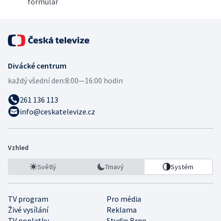
formulář
Divácké centrum
každý všední den:
8:00—16:00 hodin
261 136 113
info@ceskatelevize.cz
Vzhled
Světlý
Tmavý
Systém
TV program
Pro média
Živé vysílání
Reklama
TV poplatky
Studio Brno