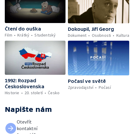
Čtení do ouška
Dokoupil, Jiří Georg
Film
Krátký
Studentský
Dokument
Osobnosti
Kultura
1992: Rozpad
Počasí ve světě
Československa
Zpravodajství
Počasí
Historie
20. století
Česko
Napište nám
Otevřít
kontaktní