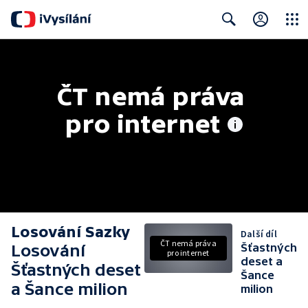
Close
Search
ČT nemá práva 
pro internet
Losování Sazky
Další díl
ČT nemá práva
Losování
Šťastných
pro internet
deset a
Šťastných deset
Šance
a Šance milion
milion